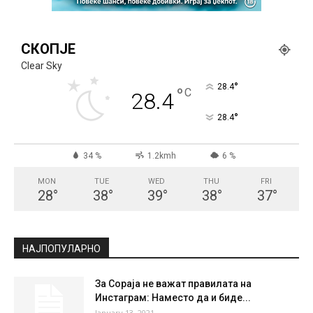
СКОПЈЕ
Clear Sky
°
28.4
°
C
28.4
°
28.4
34 %
1.2kmh
6 %
MON
TUE
WED
THU
FRI
28
°
38
°
39
°
38
°
37
°
НАЈПОПУЛАРНО
За Сораја не важат правилата на
Инстаграм: Наместо да и биде...
January 13, 2021