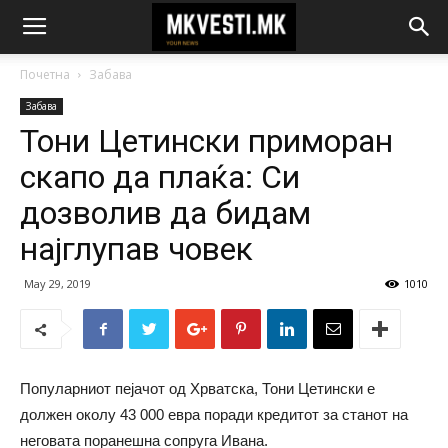
Почетна
Забава
Забава
Тони Цетински приморан
скапо да плаќа: Си
дозволив да бидам
најглупав човек
May 29, 2019
1010
Популарниот пејачот од Хрватска, Тони Цетински е
должен околу 43 000 евра поради кредитот за станот на
неговата поранешна сопруга Ивана.