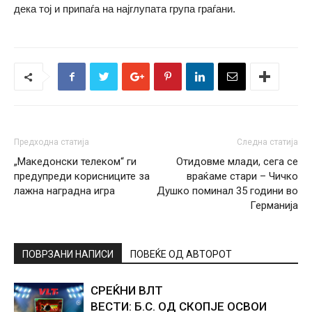
дека тој и припаѓа на најглупата група граѓани.
Предходна статија
Следна статија
„Македонски телеком“ ги
Отидовме млади, сега се
предупреди корисниците за
враќаме стари – Чичко
лажна наградна игра
Душко поминал 35 години во
Германија
ПОВРЗАНИ НАПИСИ
ПОВЕЌЕ ОД АВТОРОТ
СРЕЌНИ ВЛТ
ВЕСТИ: Б.С. ОД СКОПЈЕ ОСВОИ