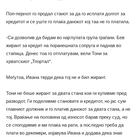
Поп-пејачот го продал станот за да го исплати долгот за
кредитот и се уште го плаќа данокот кој таа не го платила.
-Си дозволив да бидам во најглупата група граѓани. Бев
жирант за кредит на поранешната сопруга и паднав во
стапица. Денес тоа го отплатувам, вели Тони за
хрватскиот „Тпортал“.
Меѓутоа, Ивана тврди дека тој не и бил жирант.
Тони не беше жирант за двата стана кои ги купивме пред
разводот. Ги поделивме становите и кредитот, но јас сум
главниот должник и го платив данокот за двата стана, а не
тој. Враќање на половина од износот барав преку суд, но
се спогодивме и ми плаќа на рати, а последно треба да
плати во декември, изјавува Ивана и додава дека знае