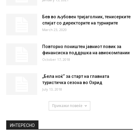
Бев во љубовен тријаголник, тенисерките
спијат со директорите на турнирите
March 23, 2020
Повторно поништен јавниот повик за
финансиска поддршка на авиокомпании
October 17, 2018
„Бела ноќ“ за старт на главната
туристичка сезона во Охрид
July 13, 2018
Прикажи повеќе
ИНТЕРЕСНО