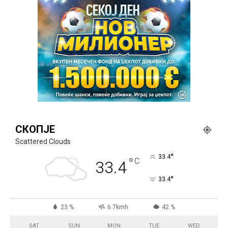
СКОПЈЕ
Scattered Clouds
°
33.4
°
C
33.4
°
33.4
23 %
6.7kmh
42 %
SAT
SUN
MON
TUE
WED