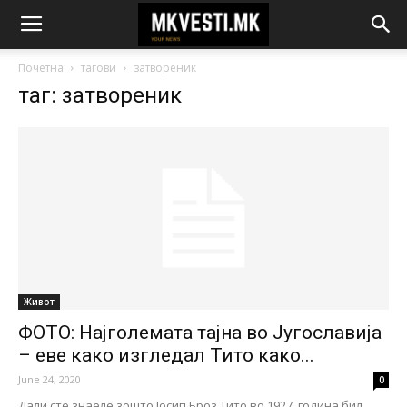
Почетна
тагови
затвореник
таг: затвореник
Живот
ФОТО: Најголемата тајна во Југославија
– еве како изгледал Тито како...
June 24, 2020
0
Дали сте знаеле зошто Јосип Броз Тито во 1927. година бил