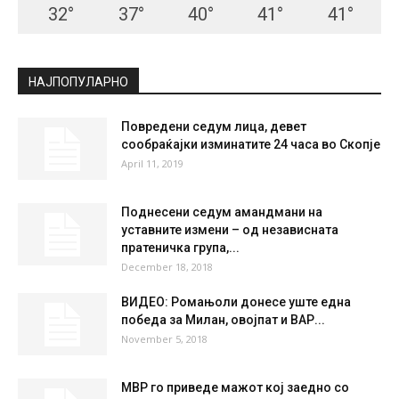
32
°
37
°
40
°
41
°
41
°
НАЈПОПУЛАРНО
Повредени седум лица, девет
сообраќајки изминатите 24 часа во Скопје
April 11, 2019
Поднесени седум амандмани на
уставните измени – од независната
пратеничка група,...
December 18, 2018
ВИДЕО: Ромањоли донесе уште една
победа за Милан, овојпат и ВАР...
November 5, 2018
МВР го приведе мажот кој заедно со