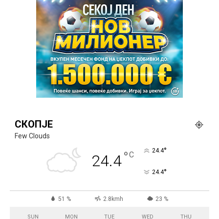
СКОПЈЕ
Few Clouds
°
24.4
°
C
24.4
°
24.4
51 %
2.8kmh
23 %
SUN
MON
TUE
WED
THU