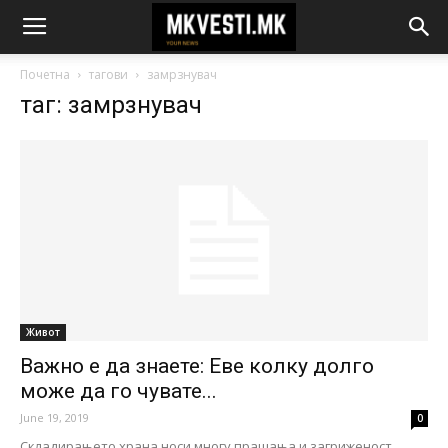
Почетна
тагови
замрзнувач
таг: замрзнувач
Живот
Важно е да знаете: Еве колку долго
може да го чувате...
June 19, 2019
0
Складирањето храна носи многу прашања и загриженост,