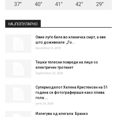
37
°
40
°
41
°
42
°
29
°
НАЈПОПУЛАРНО
Овие луѓе биле во клиничка смрт, а еве
што доживеале: „Го...
November 8, 2019
Тешки телесни повреди на лице со
електричен тротинет
September 22, 2020
Супермоделот Хелена Кристенсен на 51
година се фотографираше како плива
гола:...
June 26, 2020
Излегува од илегала: Бранко