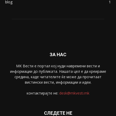
blog
1
ЗА НАС
МК Вести е портал коj нуди навремени вести и
информации до публиката. Нашата цел е да креираме
средина, каде читателите ќе може да прочитаат
вистински вести, информации и идеи.
контактирајте не:
desk@mkvesti.mk
СЛЕДЕТЕ НЕ