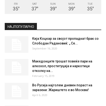
FRI
SAT
SUN
MON
TUE
35
°
37
°
39
°
39
°
35
°
НАЈПОПУЛАРНО
Кија Коцкар за својот пропаднат брак со
Слободан Радановиќ: „ Се...
September 16, 2020
Македонците трошат повеќе пари на
алкохол, проституција и наркотици
отколку на...
February 15, 2019
Во Русија најголем дневен пораст на
заразени: Жариштето е во Москва!
April 6, 2020