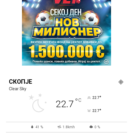
СКОПЈЕ
Clear Sky
°
22.7
°
C
22.7
°
22.7
41 %
1.8kmh
0 %