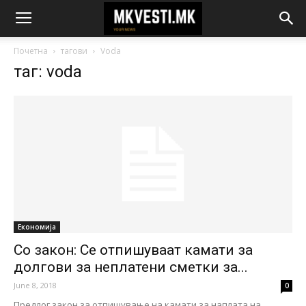
Почетна
тагови
Voda
таг: voda
Економија
Со закон: Се отпишуваат камати за
долгови за неплатени сметки за...
June 8, 2018
0
Предлог закон за отпишување на камати за наплата на