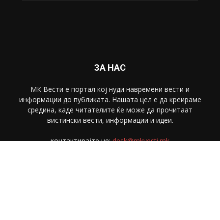
ЗА НАС
МК Вести е портал коj нуди навремени вести и
информации до публиката. Нашата цел е да креираме
средина, каде читателите ќе може да прочитаат
вистински вести, информации и идеи.
контактирајте не:
desk@mkvesti.mk
СЛЕДЕТЕ НЕ