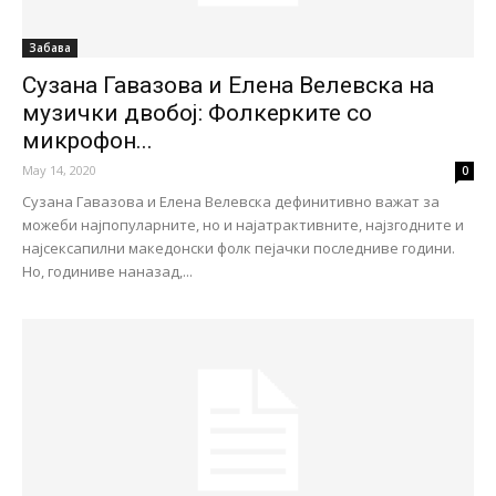
Забава
Сузана Гавазова и Елена Велевска на
музички двобој: Фолкерките со
микрофон...
May 14, 2020
0
Сузана Гавазова и Елена Велевска дефинитивно важат за
можеби најпопуларните, но и најатрактивните, најзгодните и
најсексапилни македонски фолк пејачки последниве години.
Но, годиниве наназад,...