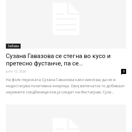
Забава
Сузана Гавазова се стегна во кусо и
претесно фустанче, па се...
June 12, 2020
0
На фолк пејачката Сузана Гавазова како никогаш да не и
недостасува позитивна енергија. Овој вепечаток го добиваат
нејзините следбеници кои ја следат на Инстаграм. Сузе...