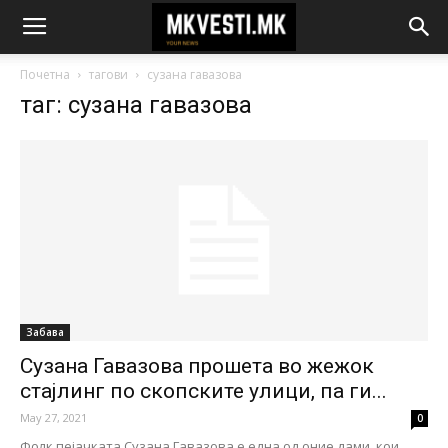
Почетна
тагови
сузана гавазова
таг: сузана гавазова
Забава
Сузана Гавазова прошета во жежок
стајлинг по скопските улици, па ги...
May 27, 2021
0
Фолк пејачката Сузана Гавазова е една од оние дами, кои