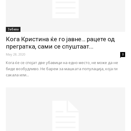
Забава
Кога Кристина ќе го јавне… рацете од
прегратка, сами се спуштаат...
May 28, 2020
0
Кога ќе се спојат две убавици на едно место, не може да не
биде возбудливо. Не барем за машката популација, која ги
сакала или...