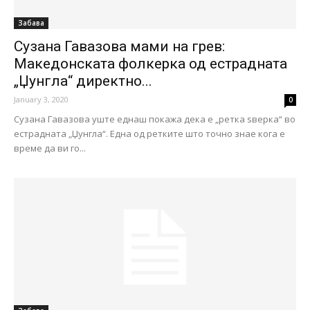
Забава
Сузана Гавазова мами на грев:
Македонската фолкерка од естрадната
„Џунгла“ директно...
January 3, 2020
0
Сузана Гавазова уште еднаш покажа дека е „ретка ѕверка“ во
естрадната „Џунгла“. Една од ретките што точно знае кога е
време да ви го...