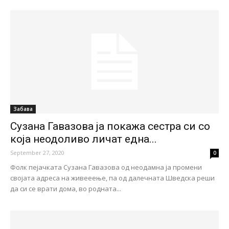
Забава
Сузана Гавазова ја покажа сестра си со
која неодоливо личат една...
September 27, 2020
0
Фолк пејачката Сузана Гавазова од неодамна ја промени
својата адреса на живееење, па од далечната Шведска реши
да си се врати дома, во родната...