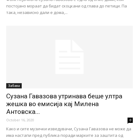
постојано мораат да бидат скоцкани од глава до петици. Па
така, независно дали е дома,...
Забава
Сузана Гавазова утринава беше ултра
жешка во емисија кај Милена
Антовска...
October 16, 2020
0
Како и сите музички изведувачи, Сузана Гавазова не може да
има настапи пред публика поради марките за заштита од