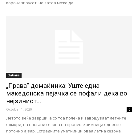
коронавирусот, но затоа може да...
Забава
„Права“ домаќинка: Уште една
македонска пејачка се пофали дека во
нејзиниот...
October 1, 2020
0
Летото веќе заврши, а со тоа полека и завршуваат летните
одмори, па настапи сезона на правење зимници односно
поточно ајвар. Естрадните уметниици оваа летна сезона...