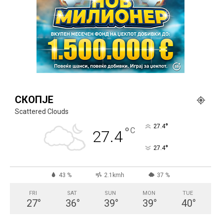
СКОПЈЕ
Scattered Clouds
°
27.4
°
C
27.4
°
27.4
43 %
2.1kmh
37 %
FRI
SAT
SUN
MON
TUE
27
°
36
°
39
°
39
°
40
°