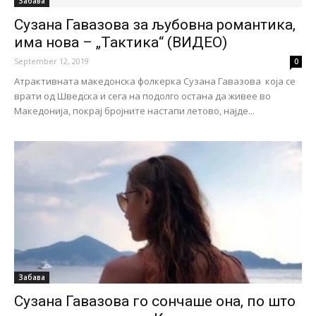
Забава
Сузана Гавазова за љубовна романтика,
има нова – „Тактика“ (ВИДЕО)
September 12, 2019
0
Атрактивната македонска фолкерка Сузана Гавазова која се
врати од Шведска и сега на подолго остана да живее во
Македонија, покрај бројните настапи летово, најде...
Забава
Сузана Гавазова го сончаше она, по што