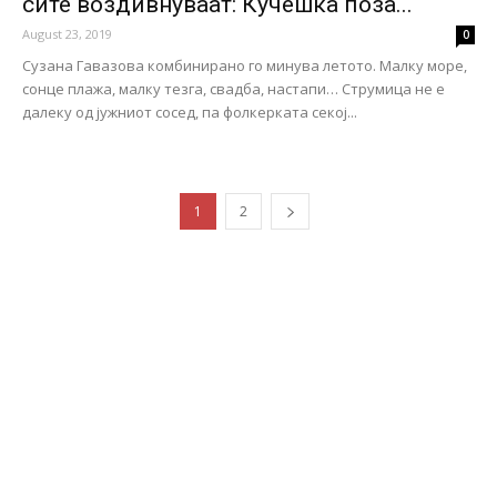
сите воздивнуваат: Кучешка поза...
August 23, 2019
0
Сузана Гавазова комбинирано го минува летото. Малку море,
сонце плажа, малку тезга, свадба, настапи… Струмица не е
далеку од јужниот сосед, па фолкерката секој...
1
2