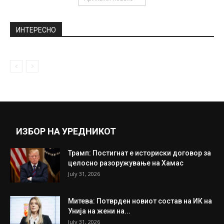
Хеликоптетот како летечка чинија:
Кинеско технолошко чудо
December 11, 2019
Дајте му пари на вашиот сопруг и гледајте
како се претвора...
December 3, 2020
Прикажи повеќе
ИНТЕРЕСНО