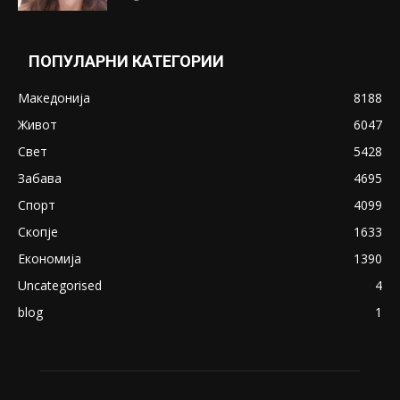
Понуди 20 Милиони Долари Мито ако...
May 20, 2020
Снимена двојка во Скопје над банка во
експлицитно видео пред прозорец
April 24, 2019
18+: Се појавија нови голи фотографии од
Северина
August 21, 2018
ПОПУЛАРНИ КАТЕГОРИИ
Македонија
8188
Живот
6047
Свет
5428
Забава
4695