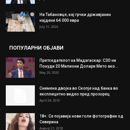
ИЗБОР НА УРЕДНИКОТ
Трамп: Постигнат е историски договор за
целосно разоружување на Хамас
July 31, 2026
Митева: Потврден новиот состав на ИК на
Унија на жени на...
July 31, 2026
На Табановце, кај грчки државјанин
најдени 64.000 евра
July 31, 2026
ПОПУЛАРНИ ОБЈАВИ
Претседателот на Мадагаскар: СЗО ни