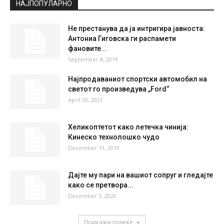
°
35.4
°
C
35.4
°
35.4
23 %
8.1kmh
65 %
SAT
SUN
MON
TUE
WED
35
°
38
°
39
°
40
°
42
°
НАЈПОПУЛАРНО
Не престанува да ја интригира јавноста:
Антониа Гиговска ги распамети
фановите...
September 8, 2019
Најпродаваниот спортски автомобил на
светот го произведува „Ford“
April 20, 2021