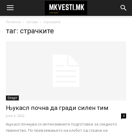
Почетна
тагови
страчките
таг: страчките
Спорт
Њукасл почна да гради силен тим
June 2, 2022
0
Њукасл почнува со интензивните подготовки за следното
првенство. По превземањето на клубот од страна на