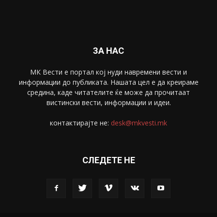
Спорт
4099
Скопје
1633
Економија
1390
Uncategorised
4
blog
1
ЗА НАС
МК Вести е портал коj нуди навремени вести и
информации до публиката. Нашата цел е да креираме
средина, каде читателите ќе може да прочитаат
вистински вести, информации и идеи.