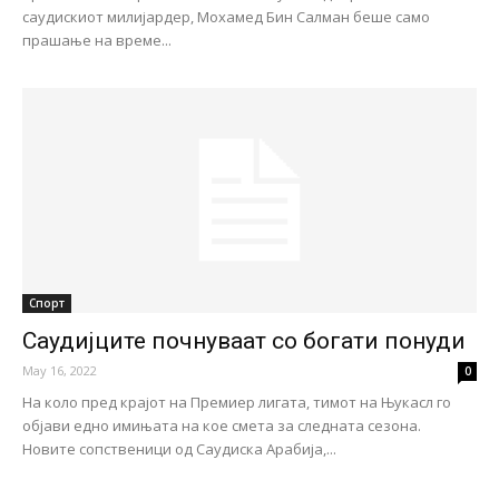
саудискиот милијардер, Мохамед Бин Салман беше само
прашање на време...
Спорт
Саудијците почнуваат со богати понуди
May 16, 2022
0
На коло пред крајот на Премиер лигата, тимот на Њукасл го
објави едно имињата на кое смета за следната сезона.
Новите сопственици од Саудиска Арабија,...