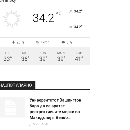
Clear Sky
°
34.2
°
C
34.2
°
34.2
20 %
4kmh
0 %
FRI
SAT
SUN
MON
TUE
33
°
36
°
39
°
39
°
41
°
НАЈПОПУЛАРНО
Универзитетот Вашингтон
бара да се вратат
рестрективните мерки во
Македонија: Венко...
July 22, 2020