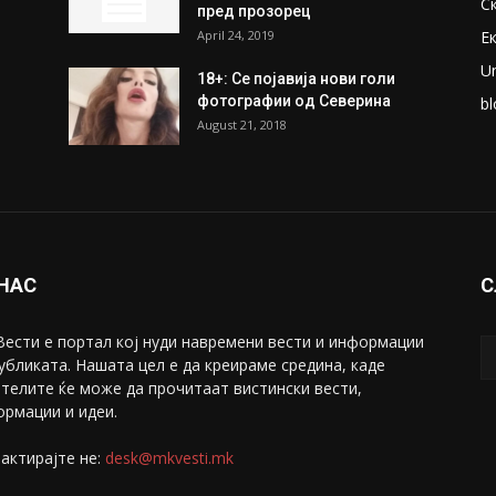
С
пред прозорец
April 24, 2019
Е
U
18+: Се појавија нови голи
фотографии од Северина
bl
August 21, 2018
 НАС
С
ести е портал коj нуди навремени вести и информации
убликата. Нашата цел е да креираме средина, каде
телите ќе може да прочитаат вистински вести,
рмации и идеи.
актирајте не:
desk@mkvesti.mk