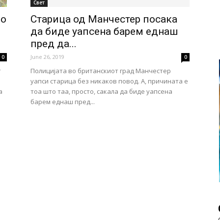
Свет
во
Старица од Манчестер посака
да биде уапсена барем еднаш
пред да...
June 26, 2019
0
0
т
Полицијата во британскиот град Манчестер
уапси старица без никаков повод. А, причината е
а
тоа што таа, просто, сакала да биде уапсена
барем еднаш пред...