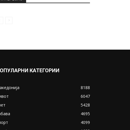
ОПУЛАРНИ КАТЕГОРИИ
акедонија
8188
ивот
6047
вет
5428
абава
4695
порт
4099