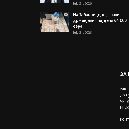
July 31, 2026
На Табановце, кај грчки
државјанин најдени 64.000
евра
July 31, 2026
ЗА
МК В
до п
чита
инфо
конт