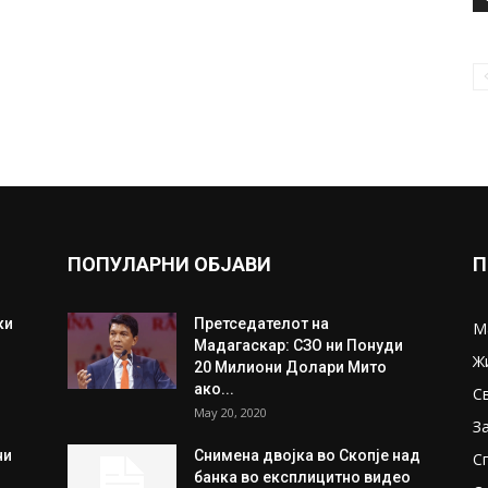
ПОПУЛАРНИ ОБЈАВИ
П
ки
Претседателот на
М
Мадагаскар: СЗО ни Понуди
Ж
20 Милиони Долари Мито
ако...
С
May 20, 2020
З
ни
Снимена двојка во Скопје над
С
банка во експлицитно видео