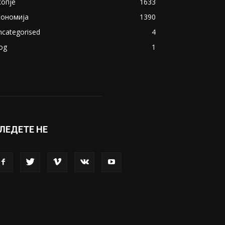
копје
1633
кономија
1390
ncategorised
4
og
1
ЛЕДЕТЕ НЕ