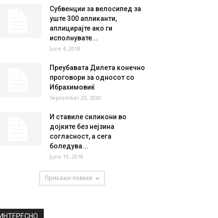
Субвенции за велосипед за
уште 300 апликанти,
аплицирајте ако ги
исполнувате...
June 4, 2018
Преубавата Дилета конечно
проговори за односот со
Ибрахимовиќ
September 23, 2020
И ставиле силикони во
дојките без нејзина
согласност, а сега
боледува...
June 19, 2018
Прикажи повеќе
ИНТЕРЕСНО