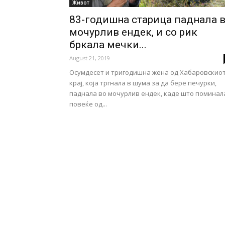
Живот
83-годишна старица паднала 
мочурлив ендек, и со рик
бркала мечки...
August 21, 2019
Осумдесет и тригодишна жена од Хабаровскио
крај, која тргнала в шума за да бере печурки,
паднала во мочурлив ендек, каде што поминал
повеќе од...