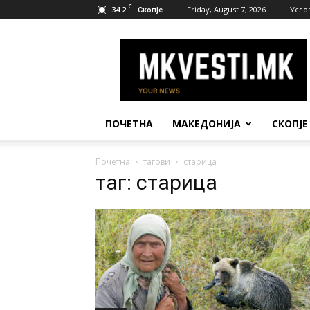
C
34.2
Friday, August 7, 2026
Усло
Скопје
МК
Вести
ПОЧЕТНА
МАКЕДОНИЈА
СКОПЈЕ
Почетна
тагови
старица
таг: старица