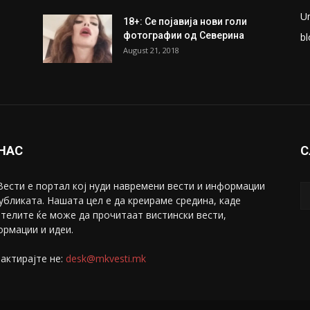
U
18+: Се појавија нови голи
фотографии од Северина
bl
August 21, 2018
 НАС
С
ести е портал коj нуди навремени вести и информации
убликата. Нашата цел е да креираме средина, каде
телите ќе може да прочитаат вистински вести,
рмации и идеи.
актирајте не:
desk@mkvesti.mk