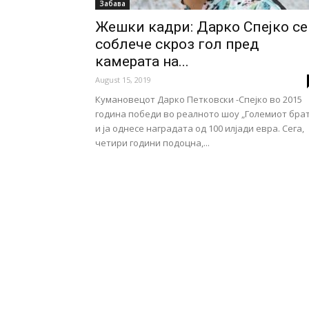
Забава
Жешки кадри: Дарко Спејко се
соблече скроз гол пред
камерата на...
August 15, 2019
Кумановецот Дарко Петковски -Спејко во 2015
година победи во реалното шоу „Големиот брат
и ја однесе наградата од 100 илјади евра. Сега,
четири години подоцна,...