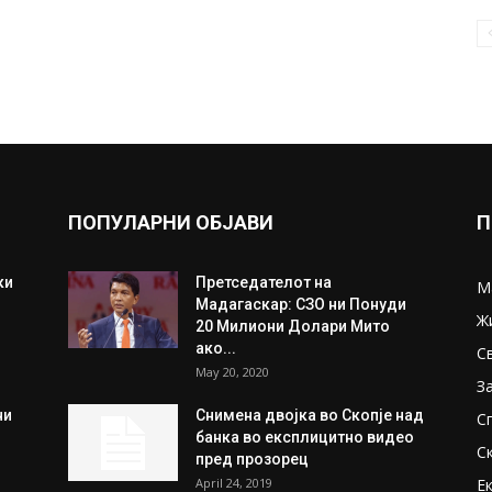
ПОПУЛАРНИ ОБЈАВИ
П
ки
Претседателот на
М
Мадагаскар: СЗО ни Понуди
Ж
20 Милиони Долари Мито
ако...
С
May 20, 2020
З
ни
Снимена двојка во Скопје над
С
банка во експлицитно видео
С
пред прозорец
April 24, 2019
Е