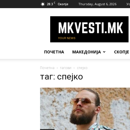
C
28.3
Thursday, August 6, 2026
У
Скопје
МК
Вести
ПОЧЕТНА
МАКЕДОНИЈА
СКОПЈЕ
Почетна
тагови
спејко
таг: спејко