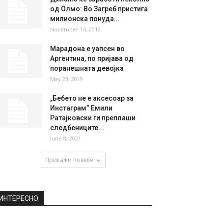
од Олмо: Во Загреб пристига
милионска понуда...
November 14, 2019
Марадона е уапсен во
Аргентина, по пријава од
поранешната девојка
May 23, 2019
„Бебето не е аксесоар за
Инстаграм“ Емили
Ратајковски ги преплаши
следбениците...
June 8, 2021
Прикажи повеќе
ИНТЕРЕСНО