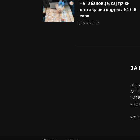
На Табановце, кај грчки
државјанин најдени 64.000
евра
July 31, 2026
ЗА
МК В
до п
чита
инфо
конт