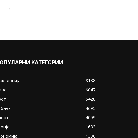
ОПУЛАРНИ КАТЕГОРИИ
акедонија
8188
ивот
6047
вет
5428
абава
4695
порт
4099
копје
1633
кономија
1390