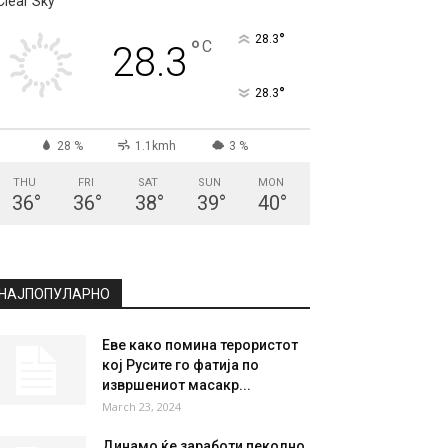
Clear Sky
°
28.3
°
C
28.3
°
28.3
28 %
1.1kmh
3 %
THU
FRI
SAT
SUN
MON
36
°
36
°
38
°
39
°
40
°
НАЈПОПУЛАРНО
Еве како помина терористот
кој Русите го фатија по
извршениот масакр...
March 23, 2024
Динамо ќе заработи пеколно