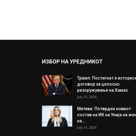
ИЗБОР НА УРЕДНИКОТ
Трамп: Постигнат е историс
договор за целосно
разоружување на Хамас
July 31, 2026
Митева: Потврден новиот
состав на ИК на Унија на же
на...
July 31, 2026