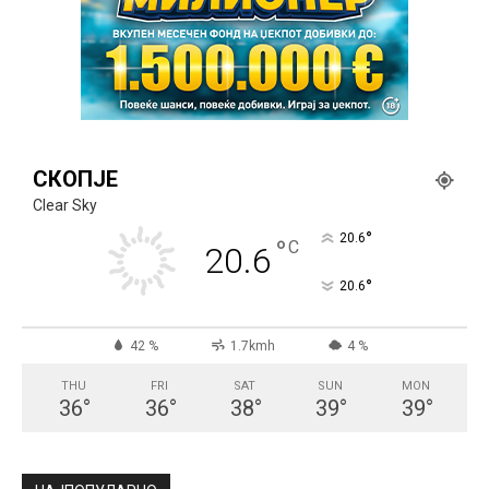
СКОПЈЕ
Clear Sky
°
20.6
°
C
20.6
°
20.6
42 %
1.7kmh
4 %
THU
FRI
SAT
SUN
MON
36
°
36
°
38
°
39
°
39
°