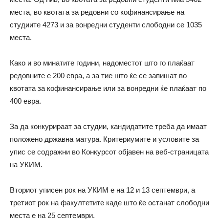
места, во квотата за редовни со кофинансирање на
студиите 4273 и за вонредни студенти слободни се 1035
места.
Како и во минатите години, надоместот што го плаќаат
редовните е 200 евра, а за тие што ќе се запишат во
квотата за кофинансирање или за вонредни ќе плаќаат по
400 евра.
За да конкурираат за студии, кандидатите треба да имаат
положено државна матура. Критериумите и условите за
упис се содражни во Конкурсот објавен на веб-страницата
на УКИМ.
Вториот уписен рок на УКИМ е на 12 и 13 септември, а
третиот рок на факултетите каде што ќе останат слободни
места е на 25 септември.