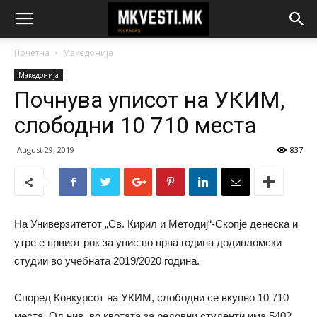
Почетна
Македонија
Македонија
Почнува уписот на УКИМ,
слободни 10 710 места
August 29, 2019
837
На Универзитетот „Св. Кирил и Методиј“-Скопје денеска и
утре е првиот рок за упис во прва година додипломски
студии во учебната 2019/2020 година.
Според Конкурсот на УКИМ, слободни се вкупно 10 710
места. Од нив, во квотата за редовни студенти има 5402