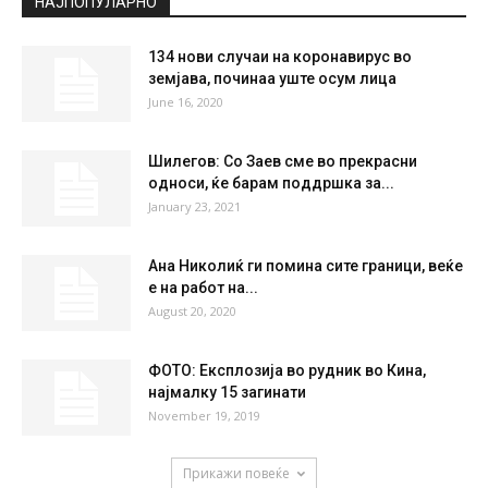
НАЈПОПУЛАРНО
134 нови случаи на коронавирус во
земјава, починаа уште осум лица
June 16, 2020
Шилегов: Со Заев сме во прекрасни
односи, ќе барам поддршка за...
January 23, 2021
Ана Николиќ ги помина сите граници, веќе
е на работ на...
August 20, 2020
ФОТО: Експлозија во рудник во Кина,
најмалку 15 загинати
November 19, 2019
Прикажи повеќе