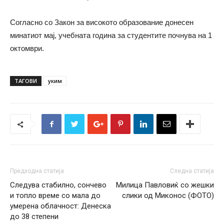
Согласно со Закон за високото образование донесен
минатиот мај, учебната година за студентите почнува на 1
октомври.
ТАГОВИ
уким
Предходна статија
Следна статија
Следува стабилно, сончево
Милица Павловиќ со жешки
и топло време со мала до
слики од Миконос (ФОТО)
умерена облачност: Денеска
до 38 степени