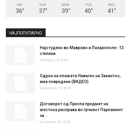
СКОПЈЕ
Clear Sky
°
22
°
C
22
°
22
56 %
1.6kmh
4 %
SAT
SUN
MON
TUE
WED
36
°
37
°
39
°
40
°
41
°
НАЈПОПУЛАРНО
Најстудено во Маврово и Лазарополе -12
степени
February 14, 2019