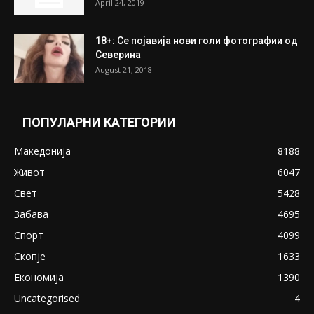
ПОПУЛАРНИ ОБЈАВИ
Претседателот на Мадагаскар: СЗО ни
Понуди 20 Милиони Долари Мито ако...
May 20, 2020
Снимена двојка во Скопје над банка во
експлицитно видео пред прозорец
April 24, 2019
18+: Се појавија нови голи фотографии од
Северина
August 21, 2018
ПОПУЛАРНИ КАТЕГОРИИ