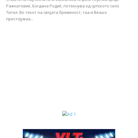
Ражнатовиќ, Богдана Родиќ, потекнува од српското село
Тител. Во текот на својата бременост, таа и Вељко
престојуваа...