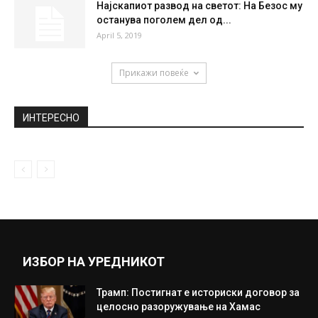
Одрон на плажата Навагио на Закинтос,
има повредени (ВИДЕО)
September 13, 2018
Договорот од Преспа предмет на
жестока расправа во грчкиот Парламент
за...
December 19, 2018
Најскапиот развод на светот: На Безос му
останува поголем дел од...
April 5, 2019
Прикажи повеќе
ИНТЕРЕСНО