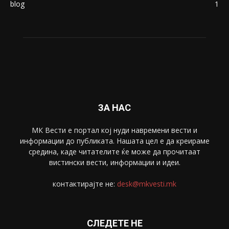
Македонија
8188
Живот
6047
Свет
5428
Забава
4695
Спорт
4099
Скопје
1633
Економија
1390
Uncategorised
4
blog
1
ЗА НАС