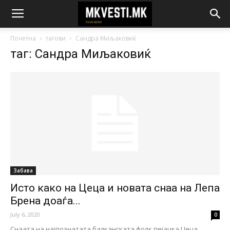
Почетна
тагови
Сандра Миљаковиќ
таг: Сандра Миљаковиќ
Забава
Исто како на Цеца и новата снаа на Лепа
Брена доаѓа...
July 6, 2020
0
Снаата на најпознатата балканската фолк пејачка Цеца