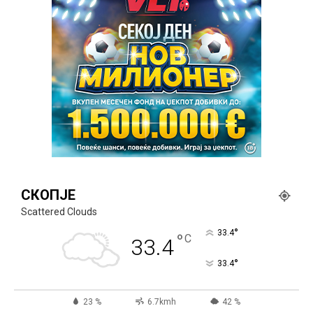
СКОПЈЕ
Scattered Clouds
°
33.4
°
C
33.4
°
33.4
23 %
6.7kmh
42 %