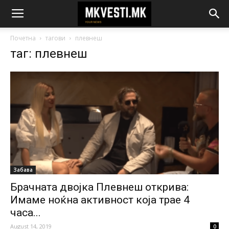
Почетна
тагови
плевнеш
таг: плевнеш
Забава
Брачната двојка Плевнеш открива:
Имаме ноќна активност која трае 4
часа...
August 14, 2019
0