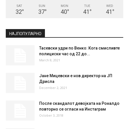
SAT
SUN
MON
TUE
WED
32
°
37
°
40
°
41
°
41
°
НАЈПОПУЛАРНО
Тасевски удри по Венко: Кога смисливте
полициски час од 22 до...
March 8, 2021
Јане Мицевски е нов директор на ЈП
Дрисла
December 2, 2021
После скандалот девојката на Роналдо
повторно се огласи на Инстаграм
October 3, 2018