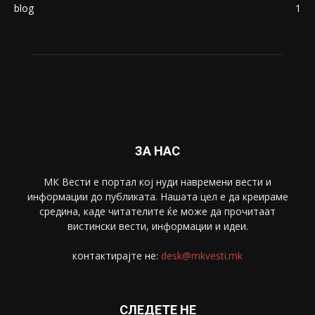
blog
1
ЗА НАС
МК Вести е портал коj нуди навремени вести и
информации до публиката. Нашата цел е да креираме
средина, каде читателите ќе може да прочитаат
вистински вести, информации и идеи.
контактирајте не:
desk@mkvesti.mk
СЛЕДЕТЕ НЕ