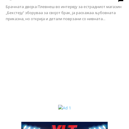
Брачната двојка Плевнеш во интервју за естрадниот магазин
„Бекстејџ“ зборуваа за својот брак, ја раскажаа љубовната
приказна, но открија и детали поврзани со нивната...