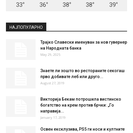
СКОПЈЕ
Scattered Clouds
°
33.9
°
C
33.9
°
33.9
19 %
4kmh
34 %
THU
FRI
SAT
SUN
MON
33
°
36
°
38
°
38
°
39
°
НАЈПОПУЛАРНО
Трајко Славески именуван за нов гувернер
на Народната банкa
May 29, 2025