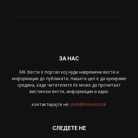
Живот
6047
Свет
5428
Забава
4695
Спорт
4099
Скопје
1633
Економија
1390
Uncategorised
4
blog
1
ЗА НАС