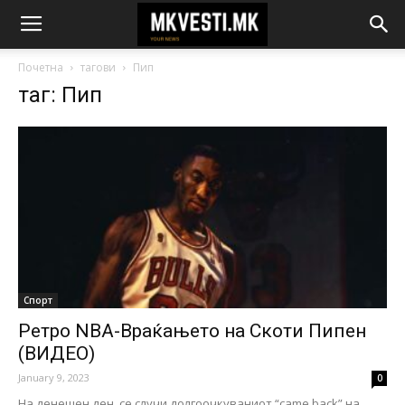
Почетна
тагови
Пип
таг: Пип
Спорт
Ретро NBA-Враќањето на Скоти Пипен
(ВИДЕО)
January 9, 2023
0
На денешен ден, се случи долгоочкуваниот “came back” на