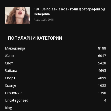
ПОПУЛАРНИ ОБЈАВИ
Претседателот на Мадагаскар: СЗО ни
Понуди 20 Милиони Долари Мито ако...
May 20, 2020
Снимена двојка во Скопје над банка во
експлицитно видео пред прозорец
April 24, 2019
18+: Се појавија нови голи фотографии од
Северина
August 21, 2018
ПОПУЛАРНИ КАТЕГОРИИ
Македонија
8188