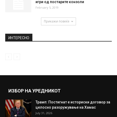
Знаете ли зошто во рестораните секогаш
прво добивате леб или друго...
August 27, 2019
Викторија Бекам потрошила вистинско
богатство на крем против брчки: „Го
направија...
January 17, 2019
Освен ексклузива, PS5 ги носи и култните
игри од постарите конзоли
February 5, 2019
Прикажи повеќе
ИНТЕРЕСНО