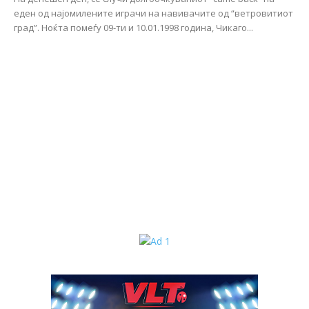
еден од најомилените играчи на навивачите од “ветровитиот
град”. Нoќта помеѓу 09-ти и 10.01.1998 година, Чикаго...