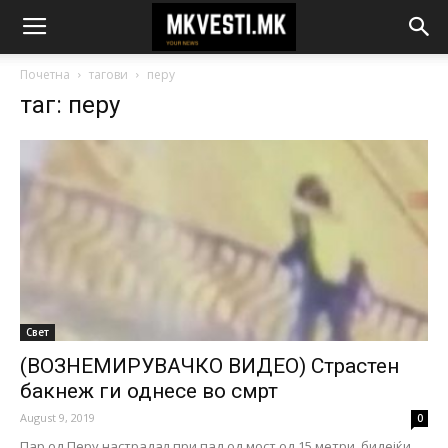
Почетна
тагови
перу
таг: перу
Свет
(ВОЗНЕМИРУВАЧКО ВИДЕО) Страстен
бакнеж ги однесе во смрт
August 9, 2019
0
Пар од Перу настрадал при пад од мост од 15 метри, бидејќи