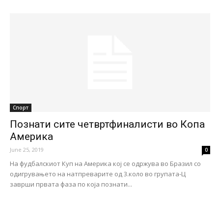
Спорт
Познати сите четвртфиналисти во Копа
Америка
June 25, 2019
0
На фудбалскиот Куп на Америка кој се одржува во Бразил со
одигрувањето на натпреварите од 3.коло во групата-Ц
заврши првата фаза по која познати...