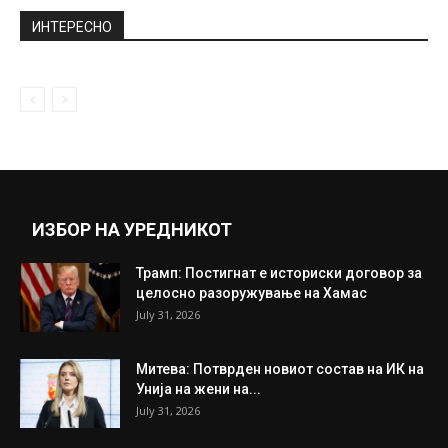
Путин ја претстави новата моќна
подморница: Ќе носи оружје кое може...
April 24, 2019
Дневен хороскоп за вторник (09.11.2021)
November 9, 2021
Прикажи повеќе
ИНТЕРЕСНО