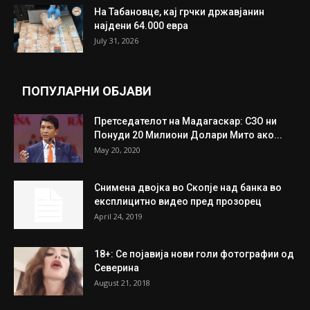
ИЗБОР НА УРЕДНИКОТ
Трамп: Постигнат е историски договор за
целосно разоружување на Хамас
July 31, 2026
Митева: Потврден новиот состав на ИК на
Унија на жени на...
July 31, 2026
На Табановце, кај грчки државјанин
најдени 64.000 евра
July 31, 2026
ПОПУЛАРНИ ОБЈАВИ
Претседателот на Мадагаскар: СЗО ни
Понуди 20 Милиони Долари Мито ако...