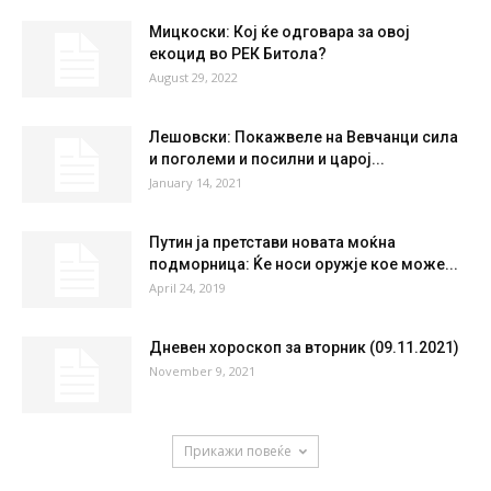
34
°
34
25 %
3.9kmh
67 %
FRI
SAT
SUN
MON
TUE
33
°
36
°
39
°
39
°
41
°
НАЈПОПУЛАРНО
Мицкоски: Кој ќе одговара за овој
екоцид во РЕК Битола?
August 29, 2022
Лешовски: Покажвеле на Вевчанци сила
и поголеми и посилни и царој...
January 14, 2021