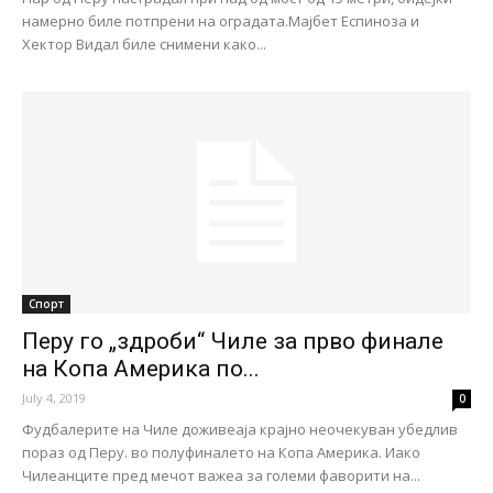
намерно биле потпрени на оградата.Мајбет Еспиноза и
Хектор Видал биле снимени како...
Спорт
Перу го „здроби“ Чиле за прво финале
на Копа Америка по...
July 4, 2019
0
Фудбалерите на Чиле доживеаја крајно неочекуван убедлив
пораз од Перу. во полуфиналето на Копа Америка. Иако
Чилеанците пред мечот важеа за големи фаворити на...