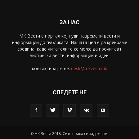
Скопје
1633
Економија
1390
Uncategorised
4
blog
1
ЗА НАС
МК Вести е портал коj нуди навремени вести и
информации до публиката. Нашата цел е да креираме
средина, каде читателите ќе може да прочитаат
вистински вести, информации и идеи.