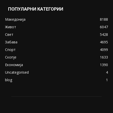
May 20, 2020
Снимена двојка во Скопје над банка во
експлицитно видео пред прозорец
April 24, 2019
18+: Се појавија нови голи фотографии од
Северина
August 21, 2018
ПОПУЛАРНИ КАТЕГОРИИ
Македонија
8188
Живот
6047
Свет
5428
Забава
4695
Спорт
4099