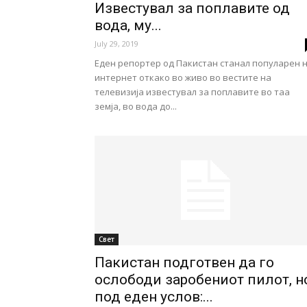
Известувал за поплавите од
вода, му...
July 29, 2019
Еден репортер од Пакистан станал популарен 
интернет откако во живо во вестите на
телевизија известувал за поплавите во таа
земја, во вода до...
Свет
Пакистан подготвен да го
ослободи заробениот пилот, н
под еден услов:...