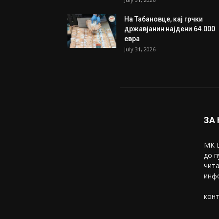
Трамп: Постигнат е историс
договор за целосно
разоружување на Хамас
July 31, 2026
Митева: Потврден новиот
состав на ИК на Унија на же
на...
July 31, 2026
На Табановце, кај грчки
државјанин најдени 64.000
евра
July 31, 2026
ЗА