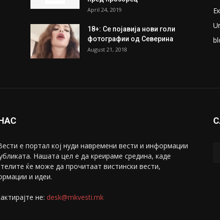
ки
Претседателот на
М
Мадагаскар: СЗО ни Понуди
Ж
20 Милиони Долари Мито
ако...
С
May 20, 2020
З
ни
Снимена двојка во Скопје над
С
банка во експлицитно видео
С
пред прозорец
April 24, 2019
Е
U
18+: Се појавија нови голи
фотографии од Северина
bl
August 21, 2018
 НАС
С