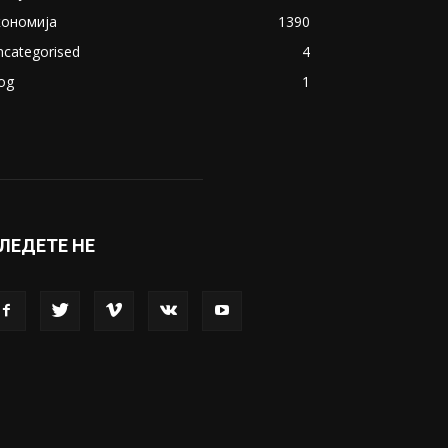
акедонија
8188
ивот
6047
вет
5428
абава
4695
порт
4099
копје
1633
кономија
1390
ncategorised
4
og
1
ЛЕДЕТЕ НЕ