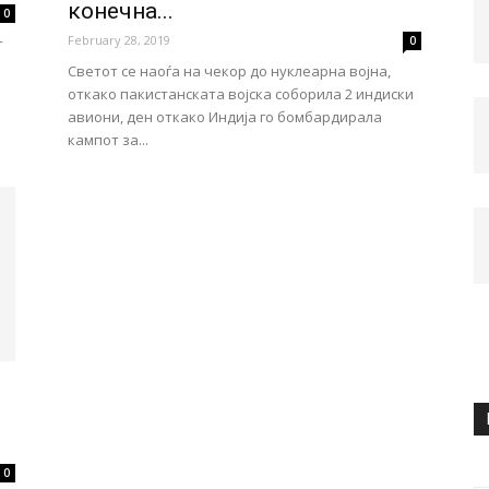
конечна...
0
February 28, 2019
0
т
Светот се наоѓа на чекор до нуклеарна војна,
откако пакистанската војска соборила 2 индиски
авиони, ден откако Индија го бомбардирала
кампот за...
0