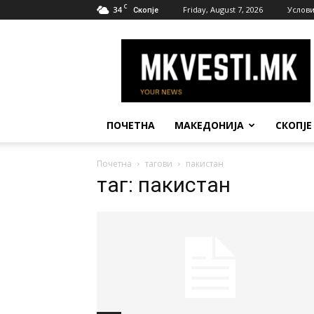
C
34
Friday, August 7, 2026
Услови
Скопје
МК
Вести
ПОЧЕТНА
МАКЕДОНИЈА
СКОПЈЕ
Почетна
тагови
пакистан
таг: пакистан