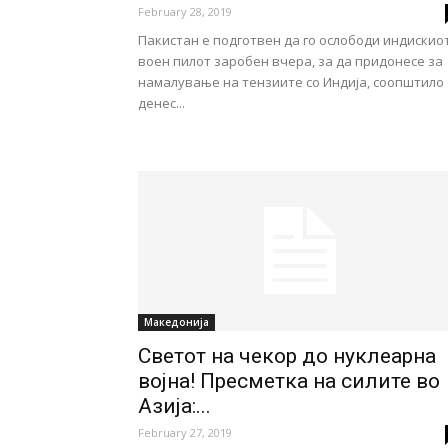
February 28, 2019
Пакистан е подготвен да го ослободи индискио
воен пилот заробен вчера, за да придонесе за
намалување на тензиите со Индија, соопштило
денес...
Македонија
Светот на чекор до нуклеарна
војна! Пресметка на силите во
Азија:...
February 27, 2019