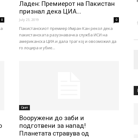
Ладен: Премиерот на Пакистан
признал дека ЦИА...
July 23, 2019
0
0
на
Пакистанскиот премиер Имран Кан рекол дека
пакистанската разузнавачка служба ИСИ на
американска ЦИА и дала траг кој и овозможил да
го лоцира и убие...
Свет
Вооружени до заби и
о
подготвени за напад!
Планетата стравува од