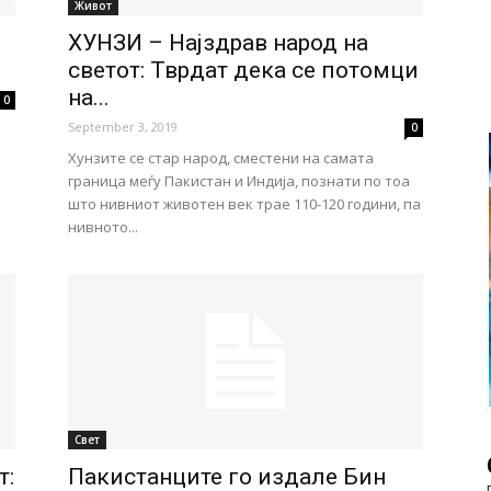
Живот
ХУНЗИ – Најздрав народ на
светот: Тврдат дека се потомци
на...
0
September 3, 2019
0
Хунзите се стар народ, сместени на самата
граница меѓу Пакистан и Индија, познати по тоа
што нивниот животен век трае 110-120 години, па
нивното...
Свет
т:
Пакистанците го издале Бин