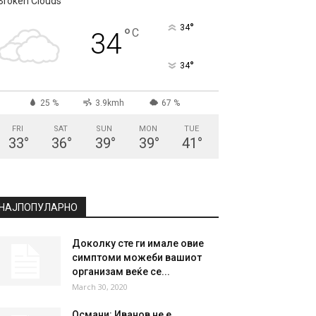
СКОПЈЕ
Broken Clouds
°
34
°
C
34
°
34
25 %
3.9kmh
67 %
FRI
SAT
SUN
MON
TUE
33
°
36
°
39
°
39
°
41
°