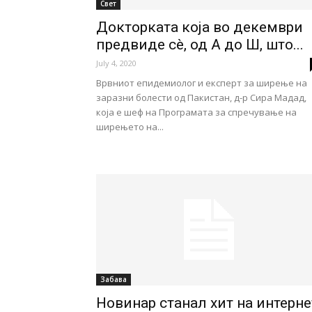
Свет
Докторката која во декември
предвиде сè, од А до Ш, што...
July 4, 2020
Врвниот епидемиолог и експерт за ширење на
заразни болести од Пакистан, д-р Сира Мадад,
која е шеф на Програмата за спречување на
ширењето на...
Забава
Новинар станал хит на интерне