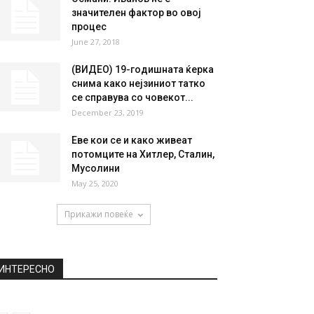
НАЈПОПУЛАРНО
Доколку сте ги имале овие
симптоми можеби вашиот
организам веќе се...
March 30, 2020
Османи: Иванов не е
значителен фактор во овој
процес
June 27, 2018
(ВИДЕО) 19-годишната ќерка
снима како нејзиниот татко
се справува со човекот...
December 23, 2019
Еве кои се и како живеат