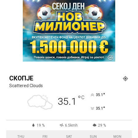
СКОПЈЕ
Scattered Clouds
°
35.1
°
C
35.1
°
35.1
19 %
6.5kmh
29 %
THU
FRI
SAT
SUN
MON