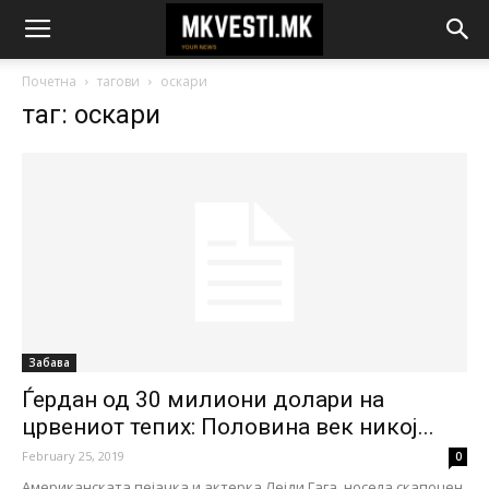
Почетна
тагови
оскари
таг: оскари
Забава
Ѓердан од 30 милиони долари на
црвениот тепих: Половина век никој...
February 25, 2019
0
Американската пејачка и актерка Лејди Гага, носела скапоцен