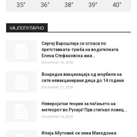
35
°
36
°
38
°
39
°
40
°
НАЈПОПУЛАРНО
Сергеј Варошлија се огласи по
претставката-тужба на водителката
Елена Стефановска ама...
December 12, 2018
Вонредна вакцинација од морбили на
сите невакцинирани деца до 14 години
December 21, 2018
Неверојатни теории за паѓањето на
метеорот во Русија! Прв стигнал ловец...
December 26, 2018
Илија Абутовиќ си зема Македонка: