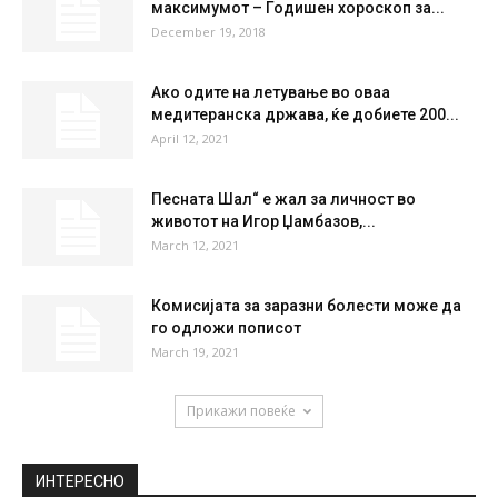
25 %
3.9kmh
67 %
FRI
SAT
SUN
MON
TUE
33
°
36
°
39
°
39
°
41
°
НАЈПОПУЛАРНО
Во 2019 година ќе го достигнат
максимумот – Годишен хороскоп за...
December 19, 2018
Ако одите на летување во оваа
медитеранска држава, ќе добиете 200...
April 12, 2021
Песната Шал“ е жал за личност во
животот на Игор Џамбазов,...