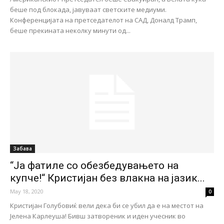
беше под блокада, јавуваат светските медиуми.
Конференцијата на претседателот на САД, Доналд Трамп,
беше прекината неколку минути од...
Забава
“Ја фатиле со обезбедувањето на
купче!“ Кристијан без влакна на јазик...
May 18, 2020
0
Кристијан Голубовиќ вели дека би се убил да е на местот на
Јелена Карлеуша! Бивш затвореник и иден учесник во