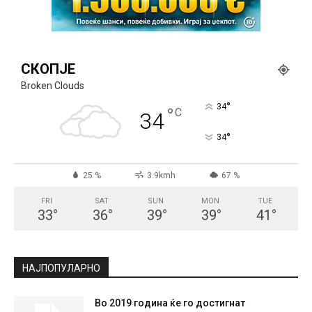
СКОПЈЕ
Broken Clouds
°
34
°
C
34
°
34