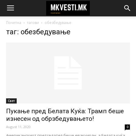
Почетна
тагови
обезбедување
таг: обезбедување
Свет
Пукање пред Белата Куќа: Трамп беше
изнесен од обрзбедувањето!
August 11, 2020
0
Американскиот претседател беше евакуиран, а Белата куќа