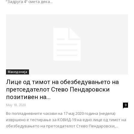
“Задруга 4“ смета дека...
Македонија
Лице од тимот на обезбедувањето на
претседателот Стево Пендаровски
позитивен на...
May 18, 2020
0
Во попладневните часови на 17 мај 2020 година (недела)
извршено е тестирање за КОВИД-19 на едно лице од тимот на
обезбедувањето на претседателот Стево Пендаровски,...