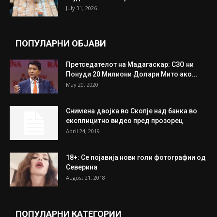
Трамп: Постигнат е историски договор за
целосно разоружување на Хамас
July 31, 2026
Митева: Потврден новиот состав на ИК на
Унија на жени на...
July 31, 2026
На Табановце, кај грчки државјанин
најдени 64.000 евра
July 31, 2026
ПОПУЛАРНИ ОБЈАВИ
Претседателот на Мадагаскар: СЗО ни
Понуди 20 Милиони Долари Мито ако...
May 20, 2020