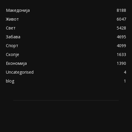
Снимена двојка во Скопје над банка во
експлицитно видео пред прозорец
April 24, 2019
18+: Се појавија нови голи фотографии од
Северина
August 21, 2018
ПОПУЛАРНИ КАТЕГОРИИ
Македонија
8188
Живот
6047
Свет
5428
Забава
4695
Спорт
4099
Скопје
1633