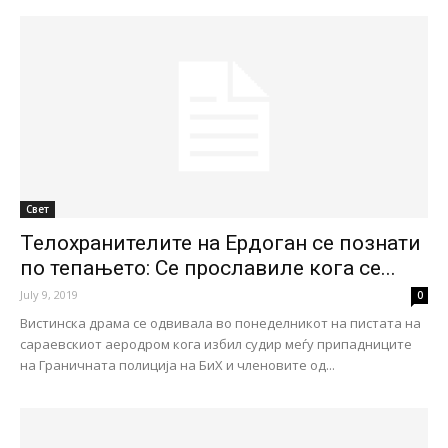
Свет
Телохранителите на Ердоган се познати
по тепањето: Се прославиле кога се...
July 9, 2019
0
Вистинска драма се одвивала во понеделникот на пистата на
сараевскиот аеродром кога избил судир меѓу припадниците
на Граничната полиција на БиХ и членовите од...