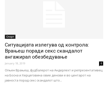
Спорт
Ситуацијата излегува од контрола:
Врањеш поради секс скандалот
ангажирал обезбедување
January 18, 2019
0
Огњен Врањеш, фудбалерот на Андерлехт и репрезентативец
на Босна и Херцеговина овие денови е во центарот на
јавноста порад секс скандалот што...