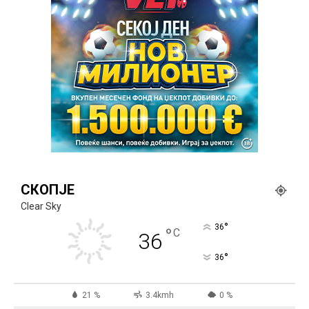
СКОПЈЕ
Clear Sky
°
36
°
C
36
°
36
21 %
3.4kmh
0 %