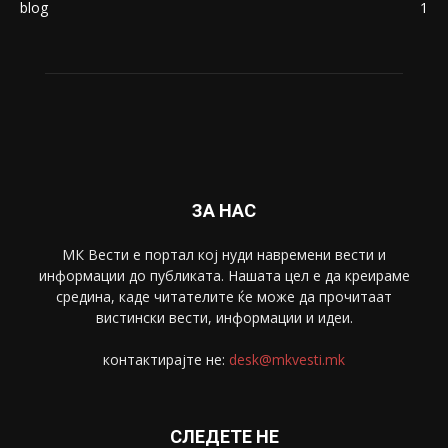
blog
1
ЗА НАС
МК Вести е портал коj нуди навремени вести и
информации до публиката. Нашата цел е да креираме
средина, каде читателите ќе може да прочитаат
вистински вести, информации и идеи.
контактирајте не:
desk@mkvesti.mk
СЛЕДЕТЕ НЕ