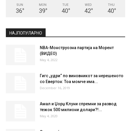
SUN
MON
TUE
WED
THU
36
°
39
°
40
°
42
°
40
°
НАЈПОПУЛАРНО
NBA-Монструозна партија на Морент
(ВИДЕО)
May 4, 2022
Гигс „удри“ по виновникот за нерешеното
со Евертон: Тоа момче има...
December 16, 2019
Амал и Џорџ Клуни спремни за развод
тежок 500 милиони долари?!...
May 4, 2020