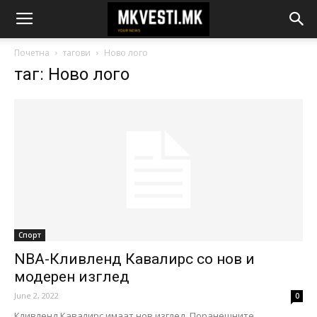
Почетна
тагови
Ново лого
таг: Ново лого
Спорт
NBА-Кливленд Кавалирс со нов и
модерен изглед
June 2, 2022
0
Кливленд Кавалирс имаат нов изглед. Поранешните