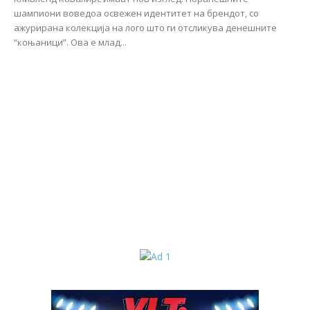
шампиони воведоа освежен идентитет на брендот, со
ажурирана колекција на лого што ги отсликува денешните
“коњаници”. Ова е млад...