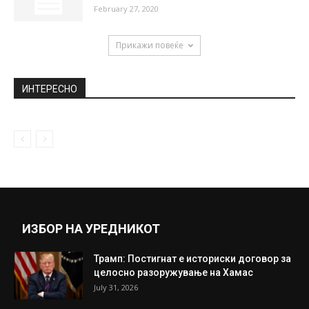
Хана и Лана Марија: Ќерките на познатите
Македонки тргнаа во градинка,...
September 5, 2019
Македонската Северина, разголена ви
праќа поздрави од Швајцарија: Марија
Луиса е...
March 27, 2020
Кога ги внесувате овие билки во куќата, го
внесувате и здравјето:...
February 27, 2020
Прикажи повеќе
ИНТЕРЕСНО