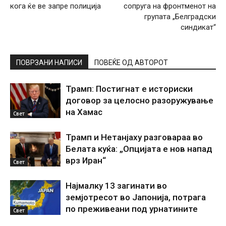
кога ќе ве запре полиција
сопруга на фронтменот на
групата „Белградски
синдикат“
ПОВРЗАНИ НАПИСИ
ПОВЕЌЕ ОД АВТОРОТ
Трамп: Постигнат е историски
договор за целосно разоружување
на Хамас
Свет
Трамп и Нетанјаху разговараа во
Белата куќа: „Опцијата е нов напад
врз Иран“
Свет
Најмалку 13 загинати во
земјотресот во Јапонија, потрага
по преживеани под урнатините
Свет