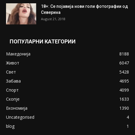
ПОПУЛАРНИ ОБЈАВИ
Претседателот на Мадагаскар: СЗО ни
Понуди 20 Милиони Долари Мито ако...
May 20, 2020
Снимена двојка во Скопје над банка во
експлицитно видео пред прозорец
April 24, 2019
18+: Се појавија нови голи фотографии од
Северина
August 21, 2018
ПОПУЛАРНИ КАТЕГОРИИ
Македонија
8188
Живот
6047