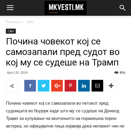
Почетна
Свет
Свет
Почина човекот кој се
самозапали пред судот во
кој му се судеше на Трамп
April 20, 2024
806
Почина човекот кој се самозапали во петокот пред
судницата во Њујорк каде што му се судеше на Доналд
Трамп за купување на молчењето на поранешна порно
актерка, но официјални лица изјавија дека неговиот чин не