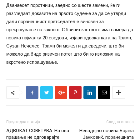
Дванаесет поротници, заедно со шесте замени, ќе ги
разгледаат доказите на првото судење за да се утврди
дали поранешниот претседател е виновен за
прекршување на законот. Обвинителството има намера да
повика најмалку 20 сведоци, изјави адвокатката на Трамп,
Сузан Нечелес. Трамп би можел и да сведочи, што би
можело да биде ризичен потег што би го изложил на
вкрстено испрашување.
Предходна статија
Следна статија
АДВОКАТ СОВЕТУВА: На ова
Ненадејно почина Бојана
прашање не одговарајте
Јанковиќ, поранешната