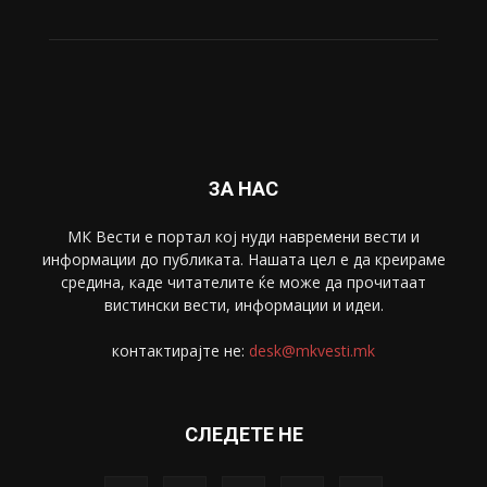
Свет
5428
Забава
4695
Спорт
4099
Скопје
1633
Економија
1390
Uncategorised
4
blog
1
ЗА НАС