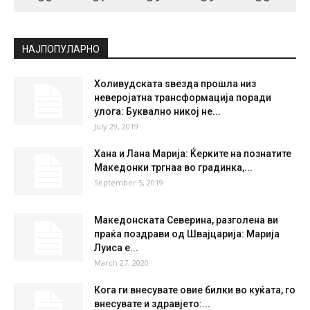
СКОПЈЕ
Few Clouds
°
21.7
°
C
21.7
°
21.7
36 %
1.5kmh
12 %
THU
FRI
SAT
SUN
MON
36
°
37
°
39
°
39
°
35
°
НАЈПОПУЛАРНО
Холивудската ѕвезда прошла низ
неверојатна трансформација поради
улога: Буквално никој не...
July 29, 2019