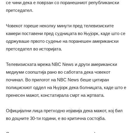
се чини дека е поврзан со поранешниот републикански
претседател.
Човекот гореше неколку минути пред телевизиските
камери поставени пред судницата во Њујорк, каде што се
одржуваше првото судење на поранешен американски
претседател во историјата.
Телевизиската мрежа NBC News и други американски
медиуми соопштија рано во саботата дека човекот
починал. Во прилогот на NBC News беше цитиран
полицискиот оддел на Њујорк дека болницата, каде што е
пренесен мажот, констатирала смрт на жртвата.
Официјални лица претходно изјавија дека мажот, кој бил
во доцните 30-ти години, е во критична состојба.