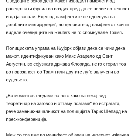
Сведоците рекоа дека мажот извадил памфлети од
ранецот и ги фрлил во воздух пред да се полие со течност
и да ја запали. Еден од памфлетите се однесува на
„злобните милијардери“, но деловите oд памфлетот кои ги
виделе очевидците на Reuters не го спомнувале Трамп.
Полициската управа на Њујорк објави дека се чини дека
мажот, идентификуван како Макс Азарело од Сент
Августин, во сојузната држава Флорида, не го сторил тоа
во поврзаност со Трамп или другите луѓе вклучени во
судењето.
„Во моментов гледаме на него како на некој вид
теоретичар на заговор и оттаму поаѓаме“ во истрагата,
рече заменик-началникот на полицијата Тарик Шепард на
прес-конференција.
Маж со тоа име во манифест објавен на интернет изјавува