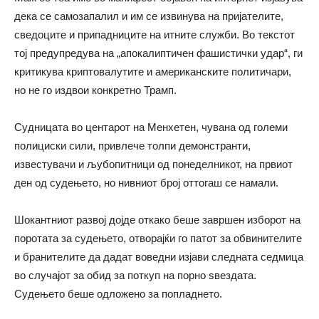
дека се самозапалил и им се извинува на пријателите,
сведоците и припадниците на итните служби. Во текстот
тој предупредува на „апокалиптичен фашистички удар“, ги
критикува криптовалутите и американските политичари,
но не го издвои конкретно Трамп.
Судницата во центарот на Менхетен, чувана од големи
полициски сили, привлече толпи демонстранти,
известувачи и љубопитници од понеделникот, на првиот
ден од судењето, но нивниот број оттогаш се намали.
Шокантниот развој дојде откако беше завршен изборот на
поротата за судењето, отворајќи го патот за обвинителите
и бранителите да дадат воведни изјави следната седмица
во случајот за обид за поткуп на порно ѕвездата.
Судењето беше одложено за попладнето.