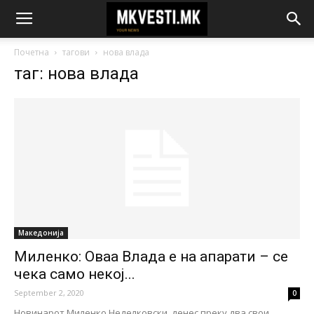
Почетна
тагови
нова влада
таг: нова влада
Македонија
Миленко: Оваа Влада е на апарати – се
чека само некој...
September 2, 2020
0
Новинарот Миленко Неделковски, денес преку два свои