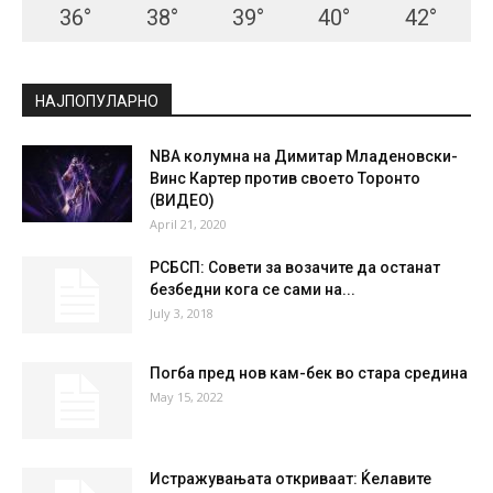
СКОПЈЕ
Clear Sky
°
34.6
°
C
34.6
°
34.6
25 %
5.7kmh
5 %
SAT
SUN
MON
TUE
WED
36
°
38
°
39
°
40
°
42
°
НАЈПОПУЛАРНО
NBA колумна на Димитар Младеновски-
Винс Картер против своето Торонто
(ВИДЕО)
April 21, 2020