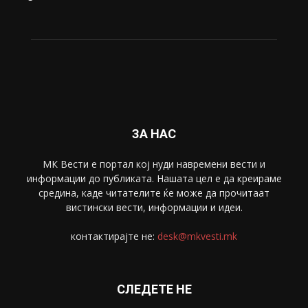
Живот
6047
Свет
5428
Забава
4695
Спорт
4099
Скопје
1633
Економија
1390
Uncategorised
4
blog
1
ЗА НАС