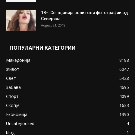
ПОПУЛАРНИ ОБЈАВИ
Претседателот на Мадагаскар: СЗО ни
Понуди 20 Милиони Долари Мито ако...
May 20, 2020
Снимена двојка во Скопје над банка во
експлицитно видео пред прозорец
April 24, 2019
18+: Се појавија нови голи фотографии од
Северина
August 21, 2018
ПОПУЛАРНИ КАТЕГОРИИ
Македонија
8188