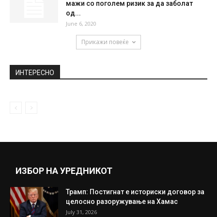
РСБСП: Совети за возачите да останат
безбедни кога се сами на...
July 3, 2018
Погба пред нов кам-бек во стара средина
May 15, 2022
Истражувањата откриваат: Ќелавите
мажи со поголем ризик за да заболат
од...
June 6, 2020
Прикажи повеќе
ИНТЕРЕСНО