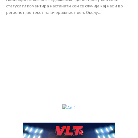
статуси ги коментира настанати кои се случија кај нас и во
регионот, во текот на вчерашниот ден. Околу...