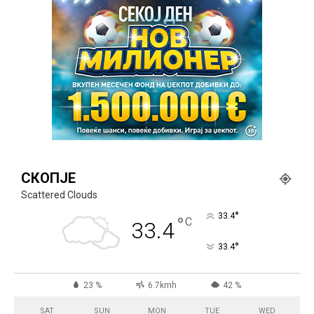
СКОПЈЕ
Scattered Clouds
°
33.4
°
C
33.4
°
33.4
23 %
6.7kmh
42 %
SAT
SUN
MON
TUE
WED