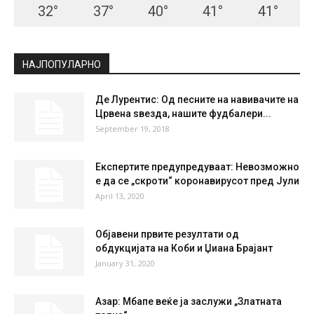
32
°
37
°
40
°
41
°
41
°
НАЈПОПУЛАРНО
Де Лурентис: Од песните на навивачите на
Црвена ѕвезда, нашите фудбалери...
September 19, 2018
Експертите предупредуваат: Невозможно
е да се „скроти“ коронавирусот пред Јули
April 13, 2020
Објавени првите резултати од
обдукцијата на Коби и Џиана Брајант
January 31, 2020
Азар: Мбапе веќе ја заслужи „Златната