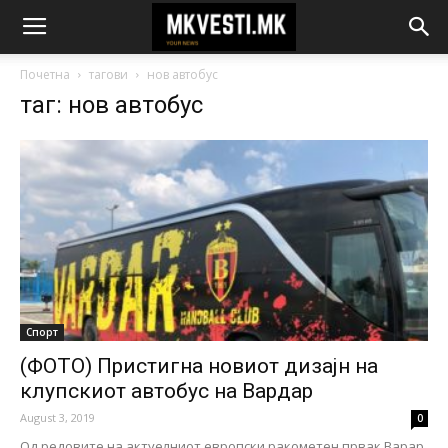
Почетна
тагови
нов автобус
таг: нов автобус
Спорт
(ФОТО) Пристигна новиот дизајн на
клупскиот автобус на Вардар
August 3, 2019
0
Од редовите на актуелниот европски ракометен првак Варар