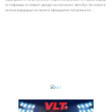
се пофалија со новиот дизајн на клупскиот автобус. Во новата
сезона вардарци на своите официјални патувања ќе...