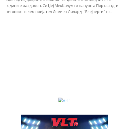
години е раздвоен. Си Џеј МекКалум го напушта Портланд, и
неговиот голем пријател Демиен Лилард. "Блејзерси" го...