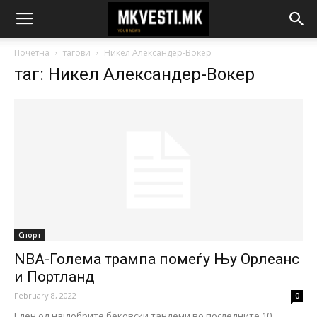
Почетна
тагови
Никел Александер-Вокер
таг: Никел Александер-Вокер
Спорт
NBA-Голема трампа помеѓу Њу Орлеанс
и Портланд
February 8, 2022
0
Еден од најдобрите бековски тандеми во последните 10