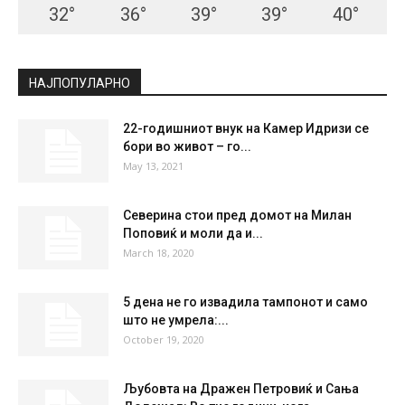
32
°
36
°
39
°
39
°
40
°
НАЈПОПУЛАРНО
22-годишниот внук на Камер Идризи се
бори во живот – го...
May 13, 2021
Северина стои пред домот на Милан
Поповиќ и моли да и...
March 18, 2020
5 дена не го извадила тампонот и само
што не умрела:...
October 19, 2020
Љубовта на Дражен Петровиќ и Сања