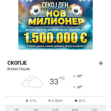
СКОПЈЕ
Broken Clouds
°
33
°
C
33
°
33
27 %
5.3kmh
59 %
FRI
SAT
SUN
MON
TUE