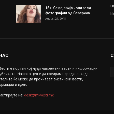
U
18+: Се појавија нови голи
фотографии од Северина
bl
August 21, 2018
 НАС
С
ести е портал коj нуди навремени вести и информации
убликата. Нашата цел е да креираме средина, каде
телите ќе може да прочитаат вистински вести,
рмации и идеи.
актирајте не:
desk@mkvesti.mk