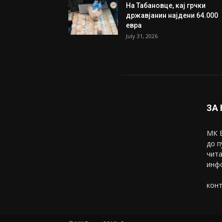
На Табановце, кај грчки
државјанин најдени 64.000
евра
July 31, 2026
ЗА
МК В
до п
чита
инфо
конт