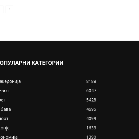
ОПУЛАРНИ КАТЕГОРИИ
акедонија
8188
ивот
6047
вет
5428
абава
4695
порт
4099
копје
1633
кономија
1390