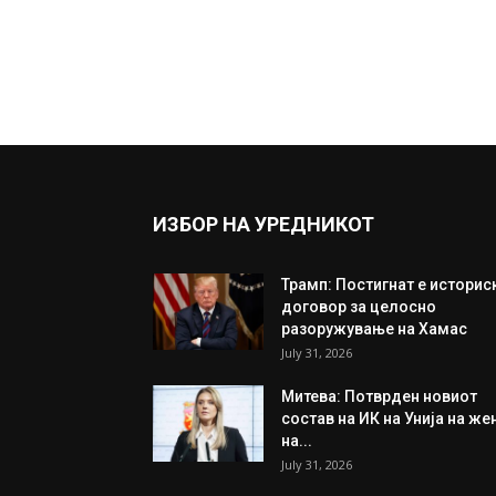
ИЗБОР НА УРЕДНИКОТ
Трамп: Постигнат е историс
договор за целосно
разоружување на Хамас
July 31, 2026
Митева: Потврден новиот
состав на ИК на Унија на же
на...
July 31, 2026