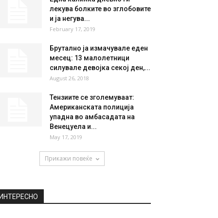
лекува болките во зглобовите
и ја негува...
February 17, 2019
Брутално ја измачувале еден
месец: 13 малолетници
силувале девојка секој ден,...
August 26, 2018
Тензиите се зголемуваат:
Американската полиција
упадна во амбасадата на
Венецуела и...
May 17, 2019
Прикажи повеќе
ИНТЕРЕСНО