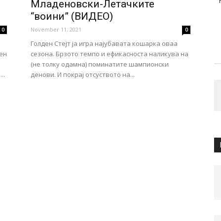
Младеновски-Летачките
“воини” (ВИДЕО)
November 11, 2021
0
0
Голден Стејт ја игра најубавата кошарка оваа
ен
сезона. Брзото темпо и ефикасноста наликува на
(не толку одамна) поминатите шампионски
..
денови. И покрај отсуството на...