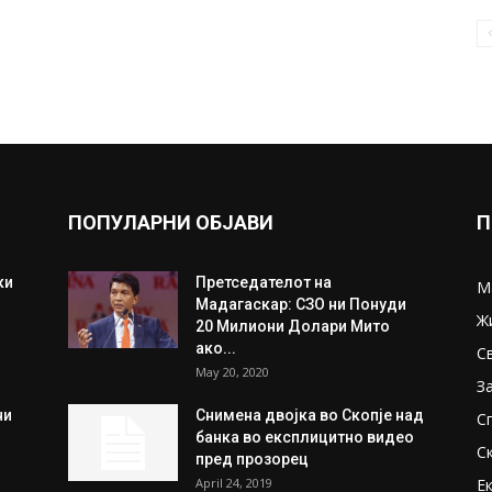
ПОПУЛАРНИ ОБЈАВИ
П
ки
Претседателот на
М
Мадагаскар: СЗО ни Понуди
Ж
20 Милиони Долари Мито
ако...
С
May 20, 2020
З
ни
Снимена двојка во Скопје над
С
банка во експлицитно видео
С
пред прозорец
April 24, 2019
Е