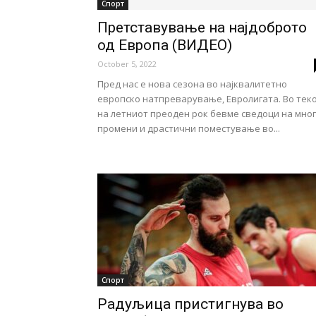
Спорт
Претставување на најдоброто
од Европа (ВИДЕО)
October 5, 2022
Пред нас е нова сезона во најквалитетно
европско натпреварување, Евролигата. Во тек
на летниот преоден рок бевме сведоци на мног
промени и драстични поместување во...
Спорт
Радуљица пристигнува во