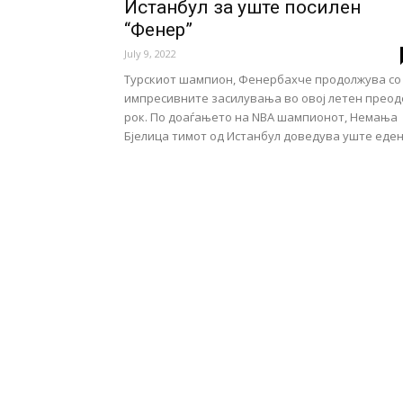
Истанбул за уште посилен
“Фенер”
July 9, 2022
Турскиот шампион, Фенербахче продолжува со
импресивните засилувања во овој летен преод
рок. По доаѓањето на NBA шампионот, Немања
Бјелица тимот од Истанбул доведува уште еден.