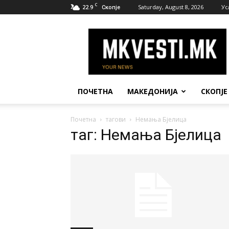
C
22.9
Saturday, August 8, 2026
Ус
Скопје
МК
Вести
ПОЧЕТНА
МАКЕДОНИЈА
СКОПЈЕ
Почетна
тагови
Немања Бјелица
таг: Немања Бјелица