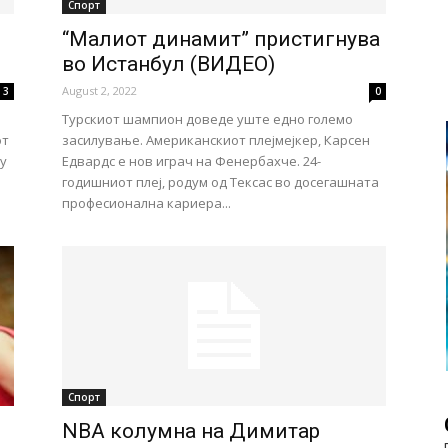
Спорт
“Малиот динамит” пристигнува
во Истанбул (ВИДЕО)
August 2, 2022
3
0
Турскиот шампион доведе уште едно големо
от
засилување. Американскиот плејмејкер, Карсен
у
Едвардс е нов играч на Фенербахче. 24-
годишниот плеј, родум од Тексас во досегашната
професионална кариера...
Спорт
NBA колумна на Димитар