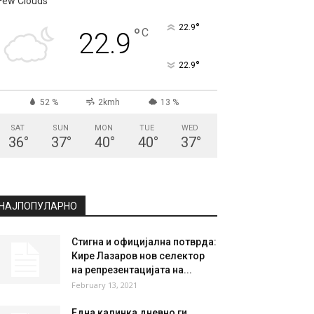
Few Clouds
°
22.9
°
C
22.9
°
22.9
52 %
2kmh
13 %
SAT
SUN
MON
TUE
WED
36
°
37
°
40
°
40
°
37
°
НАЈПОПУЛАРНО
Стигна и официјална потврда:
Кире Лазаров нов селектор
на репрезентацијата на...
February 13, 2021
Една калинка дневно ги