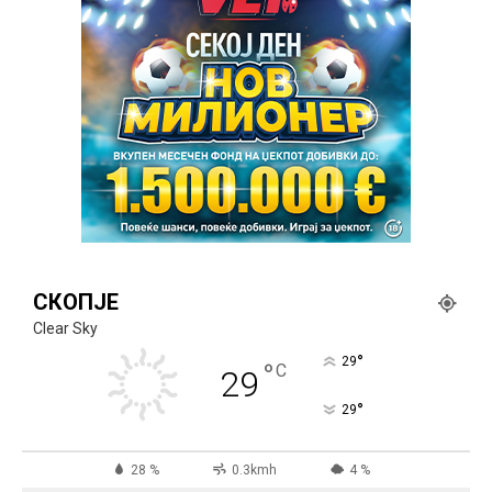
СКОПЈЕ
Clear Sky
°
29
°
C
29
°
29
28 %
0.3kmh
4 %