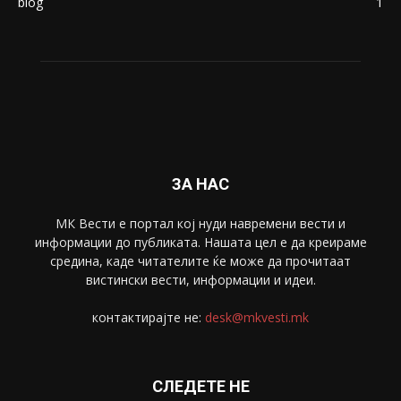
blog
1
ЗА НАС
МК Вести е портал коj нуди навремени вести и
информации до публиката. Нашата цел е да креираме
средина, каде читателите ќе може да прочитаат
вистински вести, информации и идеи.
контактирајте не:
desk@mkvesti.mk
СЛЕДЕТЕ НЕ