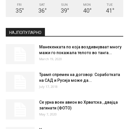
FRI
SAT
SUN
MON
TUE
35
°
36
°
39
°
40
°
41
°
НАЈПОПУЛАРНО
Манекенката по која воздивнуваат многу
мажи го покажала телото во танга...
March 19, 2020
Трамп спремен на договор: Соработката
на САД и Русија може да...
July 17, 2018
Се урна воен авион во Хрватска , двајца
загинати (ФОТО)
May 7, 2020