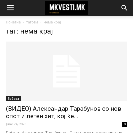
Почетна
тагови
нема крај
таг: нема крај
Забава
(ВИДЕО) Александар Тарабунов со нов
спот и летен хит, кој ќе...
June 24, 2020
0
Пејачот Александар Тарабунов – Тара после неколку месеци