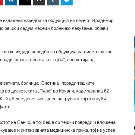
е издадена наредба за обдукција на пејачот Владимир
 по речиси седум месеци болничко лекување. објави
тво ќе издаде наредба за обдукција на лицето за кое
оради здравствената состојба“, соопштија од
риватната болница „Систина“ поради тешките
ар во дискотеката „Пулс“ во Кочани, каде загинаа 62
. Тој беше деветтиот член на групата кој го изгуби
фата.
отот на Панчо, а тој беше со тешки повреди и влошена
екување и интензивната медицинска грижа, тој не успеа