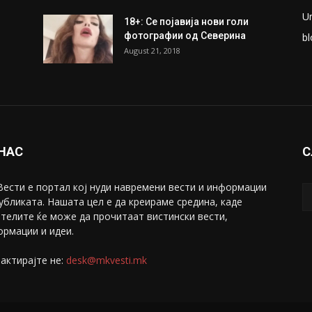
U
18+: Се појавија нови голи
фотографии од Северина
bl
August 21, 2018
 НАС
С
ести е портал коj нуди навремени вести и информации
убликата. Нашата цел е да креираме средина, каде
телите ќе може да прочитаат вистински вести,
рмации и идеи.
актирајте не:
desk@mkvesti.mk