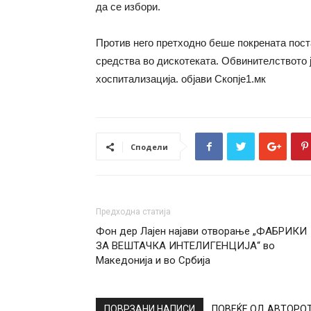
да се избори.
Против него претходно беше покрената пост
средства во дискотеката. Обвинителството 
хоспитализација. објави Скопје1.мк
Сподели
Предходна статија
Фон дер Лајен најави отворање „ФАБРИКИ
ЗА ВЕШТАЧКА ИНТЕЛИГЕНЦИЈА“ во
Македонија и во Србија
ПОВРЗАНИ НАПИСИ
ПОВЕЌЕ ОД АВТОРО