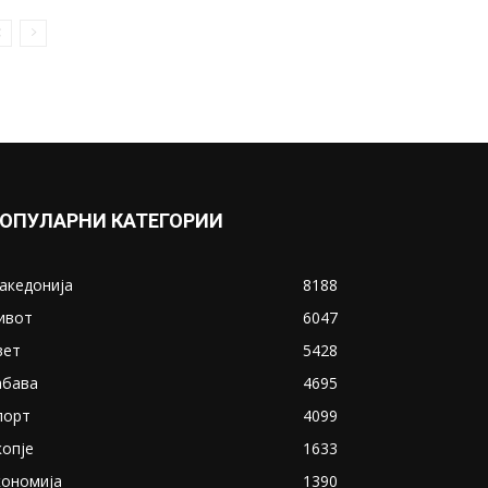
ОПУЛАРНИ КАТЕГОРИИ
акедонија
8188
ивот
6047
вет
5428
абава
4695
порт
4099
копје
1633
кономија
1390