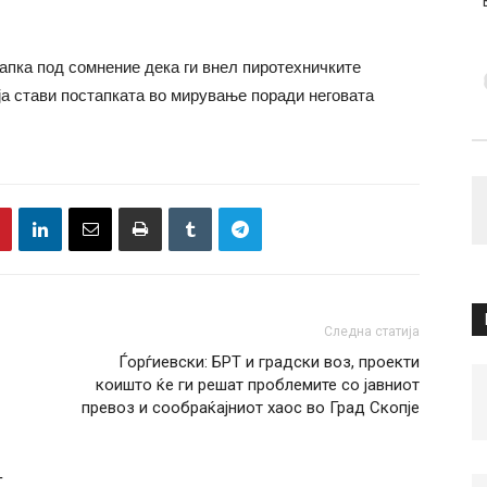
апка под сомнение дека ги внел пиротехничките
ја стави постапката во мирување поради неговата
Следна статија
Ѓорѓиевски: БРТ и градски воз, проекти
коишто ќе ги решат проблемите со јавниот
превоз и сообраќајниот хаос во Град Скопје
Т