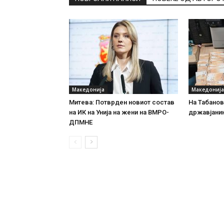
Македонија
Македонија
Митева: Потврден новиот состав
На Табановц
на ИК на Унија на жени на ВМРО-
државјанин
ДПМНЕ