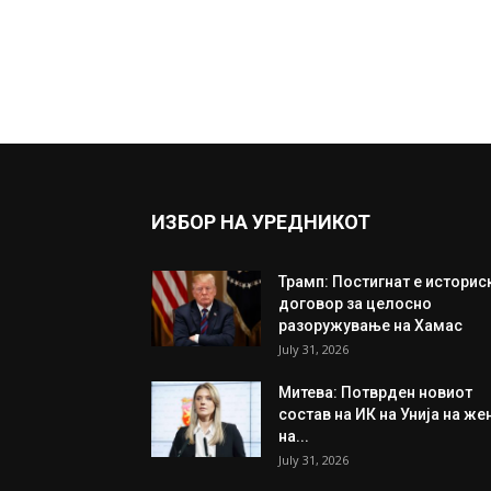
ИЗБОР НА УРЕДНИКОТ
Трамп: Постигнат е историс
договор за целосно
разоружување на Хамас
July 31, 2026
Митева: Потврден новиот
состав на ИК на Унија на же
на...
July 31, 2026