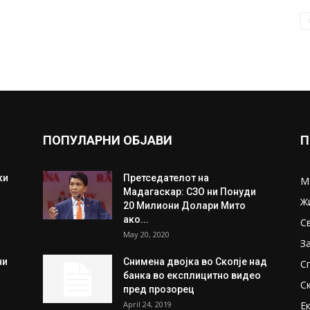
ПОПУЛАРНИ ОБЈАВИ
П
ки
Претседателот на
М
Мадагаскар: СЗО ни Понуди
Ж
20 Милиони Долари Мито
ако...
С
May 20, 2020
З
ни
Снимена двојка во Скопје над
С
банка во експлицитно видео
С
пред прозорец
April 24, 2019
Е