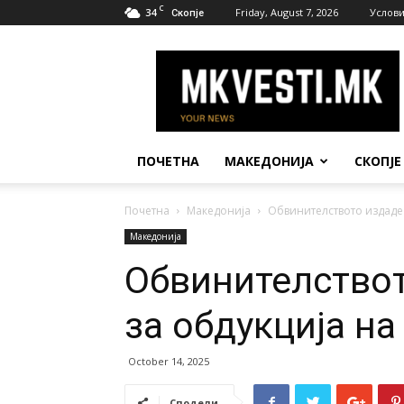
C
34
Friday, August 7, 2026
Услови
Скопје
МК
Вести
ПОЧЕТНА
МАКЕДОНИЈА
СКОПЈЕ
Почетна
Македонија
Обвинителството издаде 
Македонија
Обвинителствот
за обдукција на
October 14, 2025
Сподели