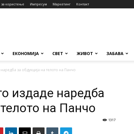
 за користење
Импресум
Маркетинг
Контакт
ЕКОНОМИЈА
СВЕТ
ЖИВОТ
ЗАБАВА
наредба за обдукција на телото на Панчо
о издаде наредба
 телото на Панчо
1317