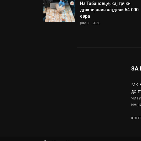
На Табановце, кај грчки
државјанин најдени 64.000
евра
July 31, 2026
ЗА
МК В
до п
чита
инфо
конт