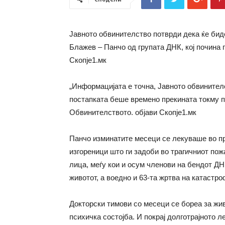
Јавното обвинителство потврди дека ќе бид
Блажев – Панчо од групата ДНК, кој почина
Скопје1.мк
„Информацијата е точна, Јавното обвинителс
постапката беше времено прекината токму п
Обвинителството. објави Скопје1.мк
Панчо изминатите месеци се лекуваше во п
изгореници што ги задоби во трагичниот пож
лица, меѓу кои и осум членови на бендот ДНК
животот, а воедно и 63-та жртва на катастро
Докторски тимови со месеци се бореа за жив
психичка состојба. И покрај долготрајното л