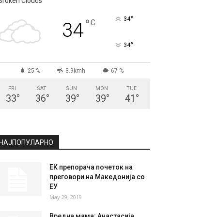
Broken Clouds
°
34
°
C
34
°
34
25 %
3.9kmh
67 %
FRI
SAT
SUN
MON
TUE
33
°
36
°
39
°
39
°
41
°
НАЈПОПУЛАРНО
ЕК препорача почеток на
преговори на Македонија со
ЕУ
May 29, 2019
Вредна мама: Анастасија