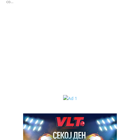
со...