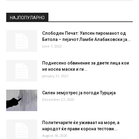
НАЈПОПУЛАРНО
Слободен Печат: Уапсен пироманот од
Битола – пејачот Ламбе Алабаковски ја...
June 7, 2022
Поднесено обвинение за двете лица кои
не носеа маски и ги...
January 21, 2021
Силен земјотрес ја погоди Турција
December 27, 2020
Политичарите ќе уживаат на море, а
народот ќе прави корона тестови...
August 18, 2020