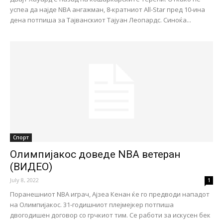
успеа да најде NBA ангажман, 8-кратниот All-Star пред 10-ина
дена потпиша за Тајванскиот Тајуан Леопардс. Синоќа...
Спорт
Олимпијакос доведе NBA ветеран
(ВИДЕО)
July 8, 2022
1
Поранешниот NBA играч, Ајзеа Кенан ќе го предводи нападот
на Олимпијакос. 31-годишниот плејмејкер потпиша
двогодишен договор со грчкиот тим. Се работи за искусен бек