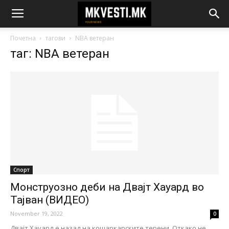
Почетна
тагови
NBA ветеран
таг: NBA ветеран
Спорт
Монструозно деби на Двајт Хауард во
Тајван (ВИДЕО)
November 19, 2022
0
Двајт Хауард е назад на кошаркарските терени. Откако не