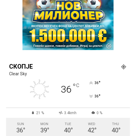
СКОПЈЕ
Clear Sky
°
36
°
C
36
°
36
21 %
3.4kmh
0 %
SUN
MON
TUE
WED
THU
36
°
39
°
40
°
42
°
40
°