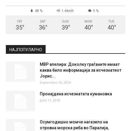
СКОПЈЕ
Clear Sky
°
21.3
°
C
21.3
°
21.3
48 %
1.6kmh
5 %
FRI
SAT
SUN
MON
TUE
35
°
36
°
39
°
40
°
40
°
НАЈПОПУЛАРНО