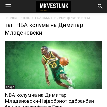
Почетна
тагови
НБА колума на Димитар Младеновски
таг: НБА колума на Димитар
Младеновски
Спорт
NBA колумна на Димитар
Младеновски-Најдобриот одбранбен