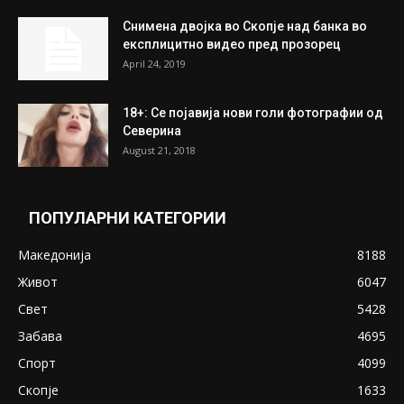
На Табановце, кај грчки државјанин
најдени 64.000 евра
July 31, 2026
ПОПУЛАРНИ ОБЈАВИ
Претседателот на Мадагаскар: СЗО ни
Понуди 20 Милиони Долари Мито ако...
May 20, 2020
Снимена двојка во Скопје над банка во
експлицитно видео пред прозорец
April 24, 2019
18+: Се појавија нови голи фотографии од
Северина
August 21, 2018