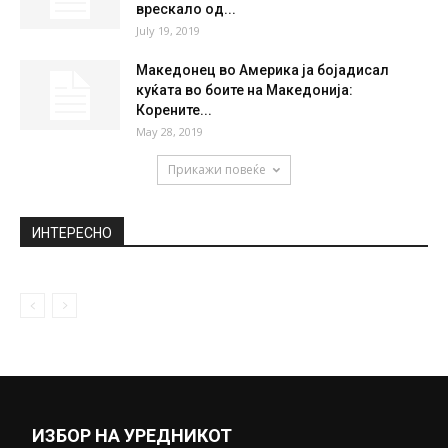
МВР апелира: Доколку граѓаните имаат
каква било информација за исчезнатиот
Јорис...
September 26, 2024
Пронајдена исчезнатата кумановка
June 11, 2018
Осумгодишно момче нагазило на
отровна морска риба во Паралија,
врескало од...
July 19, 2019
Македонец во Америка ја бојадисал
куќата во боите на Македонија:
Корените...
May 28, 2019
Прикажи повеќе