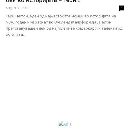
бек во историјата = Гери...
August 31, 2022
1
Гери Пејтон, еден од најжестоките момци во историјата на
NBA. Роден и израснат во Оукленд (Калифорнија), Пејтон
претставуваше еден од најголемите кошаркарски таленти од
богатата...