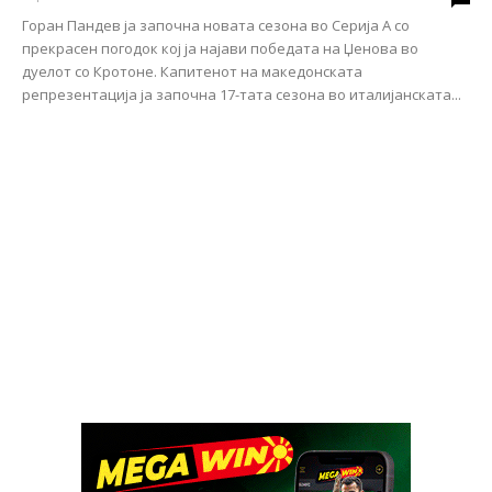
Горан Пандев ја започна новата сезона во Серија А со
прекрасен погодок кој ја најави победата на Џенова во
дуелот со Кротоне. Капитенот на македонската
репрезентација ја започна 17-тата сезона во италијанската...