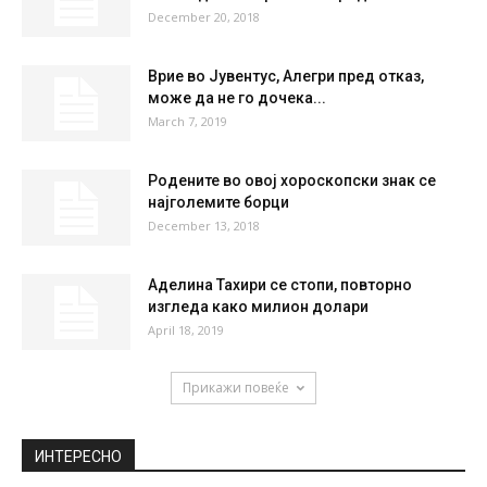
December 20, 2018
Врие во Јувентус, Алегри пред отказ,
може да не го дочека...
March 7, 2019
Родените во овој хороскопски знак се
најголемите борци
December 13, 2018
Аделина Тахири се стопи, повторно
изгледа како милион долари
April 18, 2019
Прикажи повеќе
ИНТЕРЕСНО