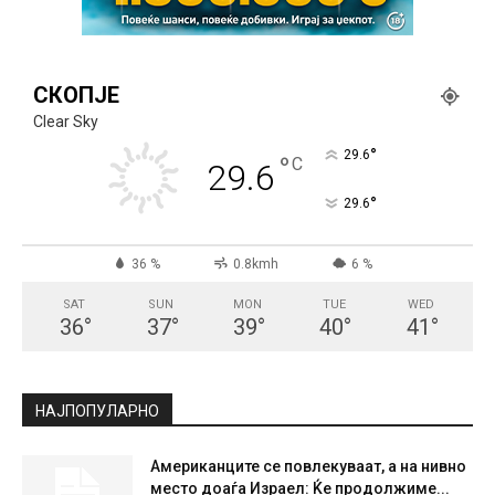
СКОПЈЕ
Clear Sky
°
29.6
°
C
29.6
°
29.6
36 %
0.8kmh
6 %
SAT
SUN
MON
TUE
WED
36
°
37
°
39
°
40
°
41
°
НАЈПОПУЛАРНО
Американците се повлекуваат, а на нивно
место доаѓа Израел: Ќе продолжиме...