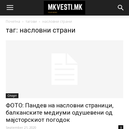
Почетна
тагови
насловни страни
таг: насловни страни
Спорт
ФОТО: Пандев на насловни страници,
балканските медиуми одушевени од
мајсторскиот погодок
September 21, 2020
0