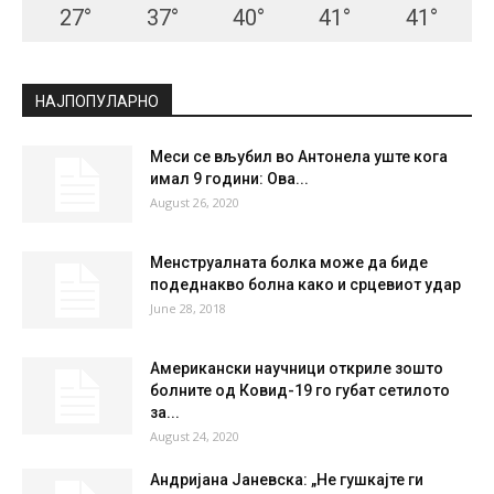
27
°
37
°
40
°
41
°
41
°
НАЈПОПУЛАРНО
Меси се вљубил во Антонела уште кога
имал 9 години: Ова...
August 26, 2020
Менструалната болка може да биде
подеднакво болна како и срцевиот удар
June 28, 2018
Американски научници откриле зошто
болните од Ковид-19 го губат сетилото
за...
August 24, 2020
Андријана Јаневска: „Не гушкајте ги