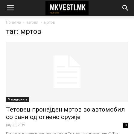
Почетна
тагови
мртов
таг: мртов
Македонија
Тетовец пронајден мртов во автомобил
со рани од огнено оружје
July 26, 2019
0
Педесетиседумгодишен маж од Тетово со иницијали Ф.Т е