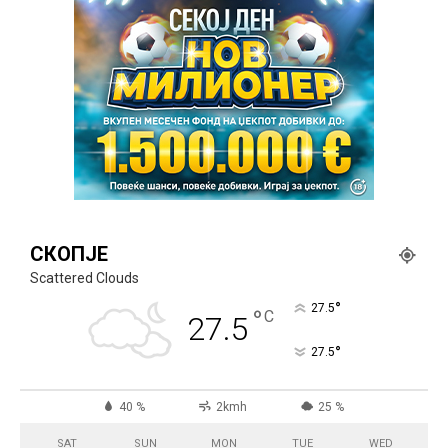
СКОПЈЕ
Scattered Clouds
°
27.5
°
C
27.5
°
27.5
40 %
2kmh
25 %
SAT
SUN
MON
TUE
WED