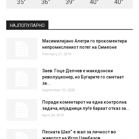
СКОПЈЕ
Clear Sky
°
21.3
°
C
21.3
°
21.3
48 %
1.6kmh
5 %
FRI
SAT
SUN
MON
TUE
35
°
36
°
39
°
40
°
40
°
НАЈПОПУЛАРНО
Масимилијано Алегри го прокоментира
непромислениот потег на Симеоне
February 21, 2019