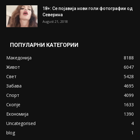
ПОПУЛАРНИ ОБЈАВИ
Претседателот на Мадагаскар: СЗО ни
Понуди 20 Милиони Долари Мито ако...
May 20, 2020
Снимена двојка во Скопје над банка во
експлицитно видео пред прозорец
April 24, 2019
18+: Се појавија нови голи фотографии од
Северина
August 21, 2018
ПОПУЛАРНИ КАТЕГОРИИ
Македонија
8188