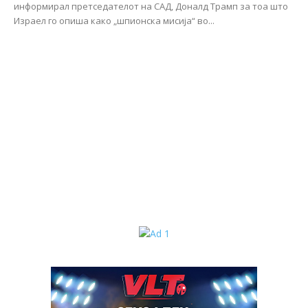
информирал претседателот на САД, Доналд Трамп за тоа што
Израел го опиша како „шпионска мисија“ во...