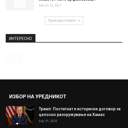
Заев: Гоце Делчев е македонски
револуционер, но Бугарите го сметаат
за...
September 23, 2020
Поради коментарот на една контролна
задача, илјадници луѓе бараат отказ за...
April 24, 2019
Песната Шал“ е жал за личност во
животот на Игор Џамбазов,...
March 12, 2021
Прикажи повеќе
ИНТЕРЕСНО