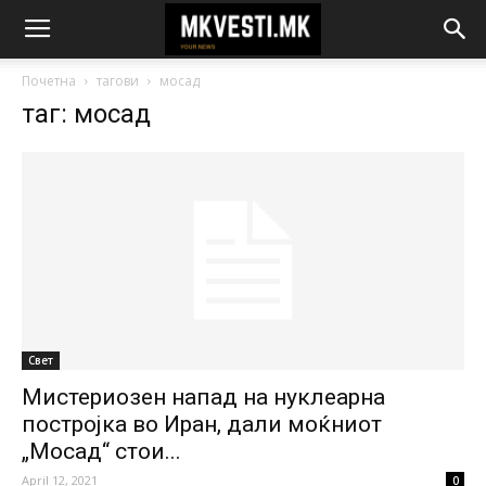
Почетна
тагови
мосад
таг: мосад
Свет
Мистериозен напад на нуклеарна
постројка во Иран, дали моќниот
„Мосад“ стои...
April 12, 2021
0