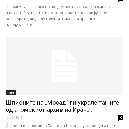
Неколку часа откако во подземниот нуклеарен комплекс
„Натанц“ беа пуштени во погон новите центрифуги во
реакторите, дојде до голем инцидент и прекин во
напојувањето...
Свет
Шпионите на „Мосад“ ги украле тајните
од атомскиот архив на Иран:...
July 3, 2019
0
Израелскиот премиер Бенјамин Нетанјаху откри дека веќе го