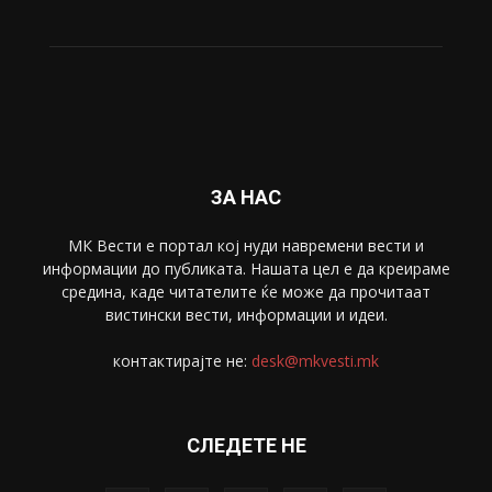
Живот
6047
Свет
5428
Забава
4695
Спорт
4099
Скопје
1633
Економија
1390
Uncategorised
4
blog
1
ЗА НАС