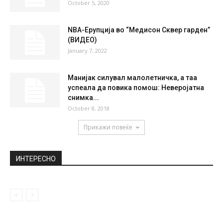
October 5, 2020
NBA-Ерупција во “Медисон Сквер гарден”
(ВИДЕО)
January 7, 2022
Манијак силувал малолетничка, а таа
успеала да повика помош: Неверојатна
снимка...
October 8, 2018
Прикажи повеќе
ИНТЕРЕСНО