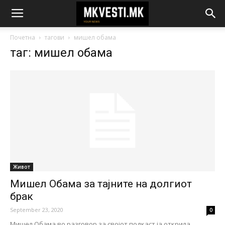
Почетна
тагови
мишел обама
таг: мишел обама
Живот
Мишел Обама за тајните на долгиот
брак
September 23, 2020
0
Мишел Обама во разговор за својот подкаст ја открила