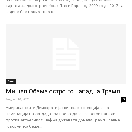
тајната за долготраен брак. Таа и Барак од 2009-та до 2017-та
година беа Првиот пар во...
Свет
Мишел Обама остро го нападна Трамп
August 18, 2020
0
Американските Демократи ја почнаа конвенцијата за
номинација на кандидат за претседател со остри напади
против актуелниот шеф на државата Доналд Трамп. Главна
говорничка беше...