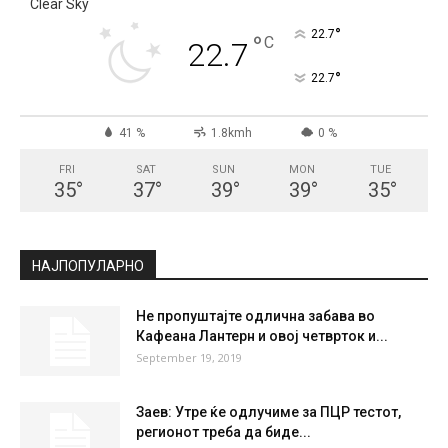
Clear Sky
°
22.7
°
C
22.7
°
22.7
41 %
1.8kmh
0 %
FRI
SAT
SUN
MON
TUE
35
°
37
°
39
°
39
°
35
°
НАЈПОПУЛАРНО
Не пропуштајте одлична забава во
Кафеана Лантерн и овој четврток и...
September 19, 2019
Заев: Утре ќе одлучиме за ПЦР тестот,
регионот треба да биде...