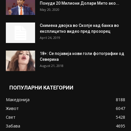
July 31, 2026
На Табановце, кај грчки државјанин
најдени 64.000 евра
July 31, 2026
ПОПУЛАРНИ ОБЈАВИ
Претседателот на Мадагаскар: СЗО ни
Понуди 20 Милиони Долари Мито ако...
May 20, 2020
Снимена двојка во Скопје над банка во
експлицитно видео пред прозорец
April 24, 2019
18+: Се појавија нови голи фотографии од
Северина