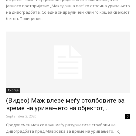
јавното претпријатие „Македонија пат“ го отпочна уривањето
на дивоградбата. Со една хидрауличен клин го кршеа свежиот
бетон. Полициски...
Скопје
(Видео) Маж влезе меѓу столбовите за
време на уривањето на објектот,...
September 2, 2020
0
Средовечен маж се качи меѓу разурнатите столбови на
дивоградбата пред Мавровка за време на уривањето. Тој