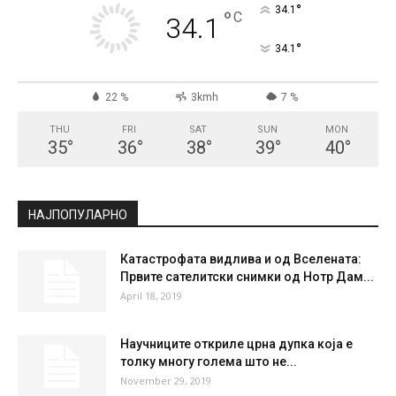
СКОПЈЕ
Clear Sky
°
34.1
°
C
34.1
°
34.1
22 %
3kmh
7 %
THU
FRI
SAT
SUN
MON
35
°
36
°
38
°
39
°
40
°