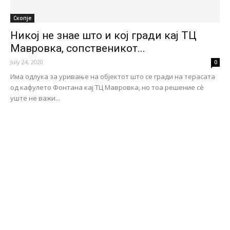
Скопје
Никој не знае што и кој гради кај ТЦ
Мавровка, сопственикот...
July 24, 2020
0
Има одлука за уривање на објектот што се гради на терасата
од кафулето Фонтана кај ТЦ Мавровка, но тоа решение сѐ
уште не важи...