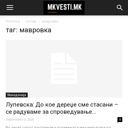
Почетна
тагови
мавровка
таг: мавровка
Македонија
Лупевска: До кое дереџе сме стасани –
се радуваме за спроведување...
September 3, 2020
0
Во десет часот изутринава градежната механизација на