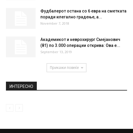
НАЈПОПУЛАРНО
Катастрофата видлива и од Вселената:
Првите сателитски снимки од Нотр Дам...
April 18, 2019
Научниците откриле црна дупка која е
толку многу голема што не...
November 29, 2019
Фудбалерот остана со 6 евра на сметката
поради илегално градење, а...
November 7, 2018
Академикот и неврохирург Смејанович
(81) по 3.000 операции открива: Ова е...
September 13, 2019