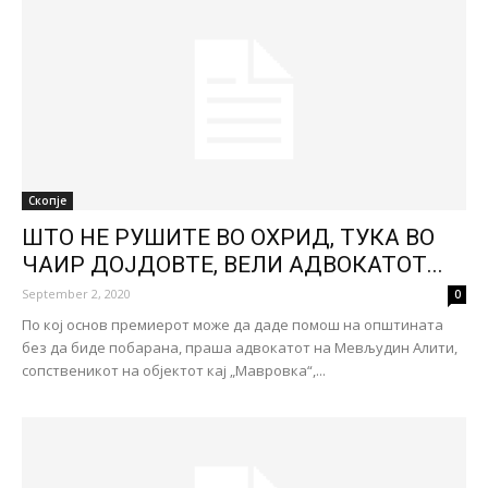
Скопје
ШТО НЕ РУШИТЕ ВО ОХРИД, ТУКА ВО
ЧАИР ДОЈДОВТЕ, ВЕЛИ АДВОКАТОТ...
September 2, 2020
0
По кој основ премиерот може да даде помош на општината
без да биде побарана, праша адвокатот на Мевљудин Алити,
сопственикот на објектот кај „Мавровка“,...