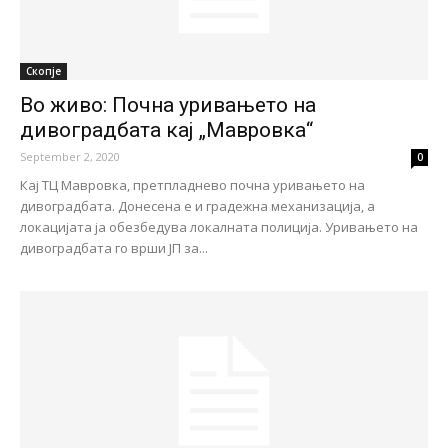
Скопје
Во живо: Почна уривањето на
дивоградбата кај „Мавровка“
September 2, 2020
0
Кај ТЦ Мавровка, претпладнево почна уривањето на
дивоградбата. Донесена е и градежна механизација, а
локацијата ја обезбедува локалната полиција. Уривањето на
дивоградбата го врши ЈП за...