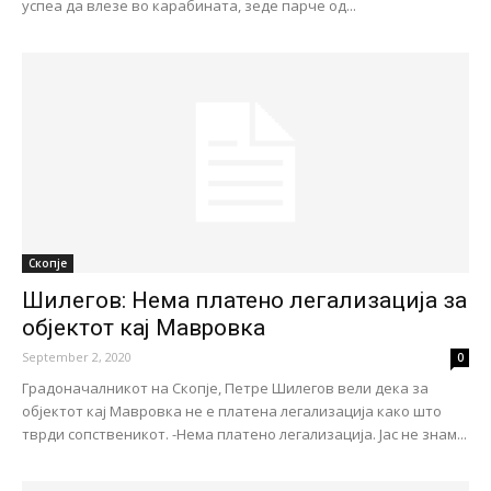
успеа да влезе во карабината, зеде парче од...
Скопје
Шилегов: Нема платено легализација за
објектот кај Мавровка
September 2, 2020
0
Градоначалникот на Скопје, Петре Шилегов вели дека за
објектот кај Мавровка не е платена легализација како што
тврди сопственикот. -Нема платено легализација. Јас не знам...