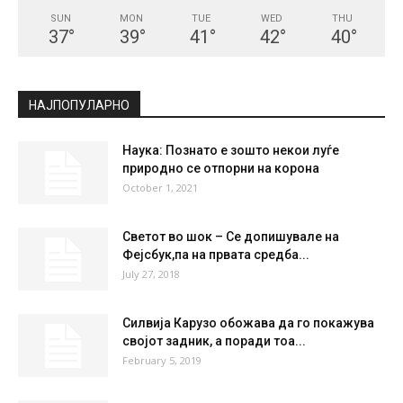
SUN
MON
TUE
WED
THU
37
°
39
°
41
°
42
°
40
°
НАЈПОПУЛАРНО
Наука: Познато е зошто некои луѓе
природно се отпорни на корона
October 1, 2021
Светот во шок – Се допишувале на
Фејсбук,па на првата средба...
July 27, 2018
Силвија Карузо обожава да го покажува
својот задник, а поради тоа...
February 5, 2019