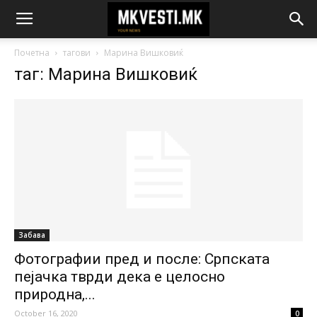
Почетна
тагови
Марина Вишковиќ
таг: Марина Вишковиќ
Забава
Фотографии пред и после: Српската
пејачка тврди дека е целосно
природна,...
October 16, 2020
0