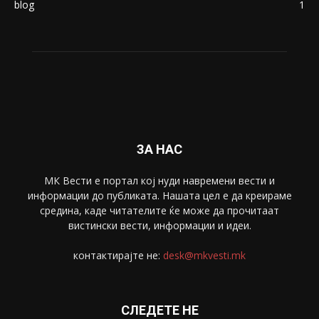
blog
1
ЗА НАС
МК Вести е портал коj нуди навремени вести и
информации до публиката. Нашата цел е да креираме
средина, каде читателите ќе може да прочитаат
вистински вести, информации и идеи.
контактирајте не:
desk@mkvesti.mk
СЛЕДЕТЕ НЕ