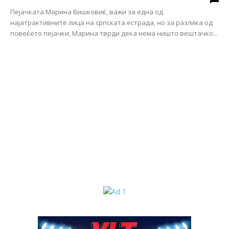
Пејачката Марина Вишковиќ, важи за една од
најатрактивните лица на српската естрада, но за разлика од
повеќето пејачки, Марина тврди дека нема ништо вештачко...