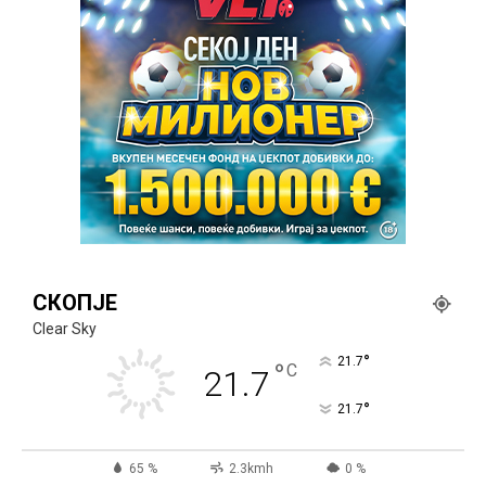
СКОПЈЕ
Clear Sky
°
21.7
°
C
21.7
°
21.7
65 %
2.3kmh
0 %