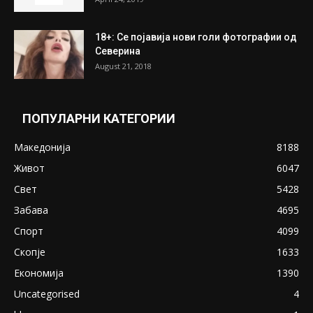
ПОПУЛАРНИ ОБЈАВИ
Претседателот на Мадагаскар: СЗО ни
Понуди 20 Милиони Долари Мито ако...
May 20, 2020
Снимена двојка во Скопје над банка во
експлицитно видео пред прозорец
April 24, 2019
18+: Се појавија нови голи фотографии од
Северина
August 21, 2018
ПОПУЛАРНИ КАТЕГОРИИ
Македонија
8188