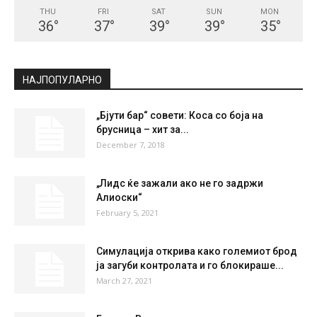
СКОПЈЕ
Few Clouds
°
21.7
°
C
21.7
°
21.7
36 %
1.5kmh
12 %
THU
FRI
SAT
SUN
MON
36
°
37
°
39
°
39
°
35
°
НАЈПОПУЛАРНО
„Бјути бар“ совети: Коса со боја на
брусница – хит за...
December 7, 2018