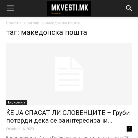
Почетна
тагови
македонска пошта
таг: македонска пошта
Економија
ЌЕ ЈА СПАСАТ ЛИ СЛОВЕНЦИТЕ – Груби
потврди дека се заинтересирани...
October 16, 2020
0
Вицепремиерот Артан Груби во вчерашното гостување на ТВ