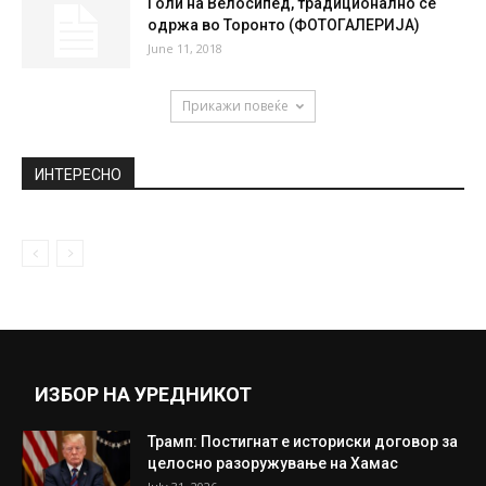
„Лидс ќе зажали ако не го задржи
Алиоски“
February 5, 2021
Симулација открива како големиот брод
ја загуби контролата и го блокираше...
March 27, 2021
Голи на Велосипед, традиционално се
одржа во Торонто (ФОТОГАЛЕРИЈА)
June 11, 2018
Прикажи повеќе
ИНТЕРЕСНО