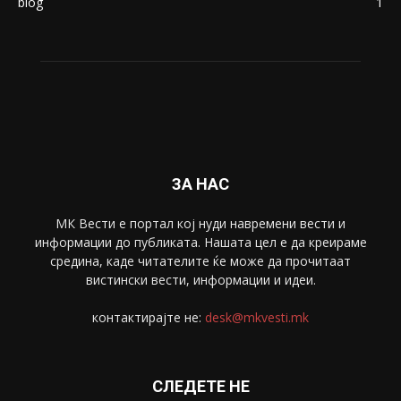
Живот
6047
Свет
5428
Забава
4695
Спорт
4099
Скопје
1633
Економија
1390
Uncategorised
4
blog
1
ЗА НАС