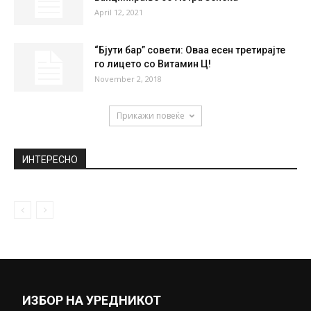
Гламурозна забава за паметење: Aделина
Тахири го прослави првиот роденден на...
September 12, 2019
Чудото од дете кое требаше да
дипломира на 9 години ги...
December 13, 2019
Словенија го укинува ограничувањето за
вакцинирање со Астра Зенека
April 12, 2021
“Бјути бар” совети: Оваа есен третирајте
го лицето со Витамин Ц!
November 2, 2018
Прикажи повеќе