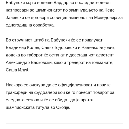
Бабунски кој го водеше Вардар во последните девет
натпревари во шампионатот по заминувањето на Чеде
Јаневски се договори со вицешампионот на Македонија за
едногодишна соработка.
Во стручниот штаб на Бабунски ќе се приклучат
Владимир Колев, Сашо Тодоровски и Раденко Бојовиќ,
додека во таборот ќе останат и досегашниот асистент
Александар Васковски, како и тренерот на голманите,
Саша Илиќ.
Наскоро се очекува да се официјализираат и првите
трансфери на фудбалери кои ќе го понесат товарот за
следната сезона и ќе се обидат да ја вратат
шампионската титула во Скопје.