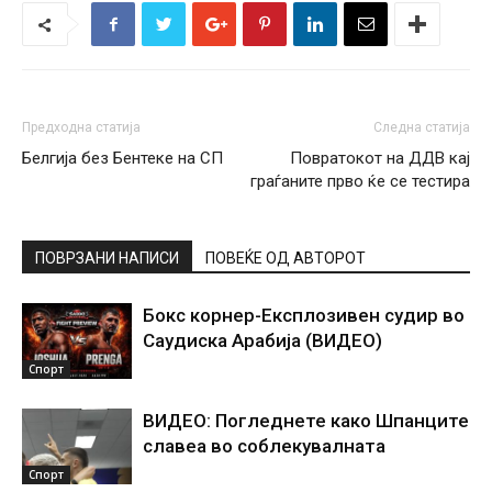
Предходна статија
Следна статија
Белгија без Бентеке на СП
Повратокот на ДДВ кај
граѓаните прво ќе се тестира
ПОВРЗАНИ НАПИСИ
ПОВЕЌЕ ОД АВТОРОТ
Бокс корнер-Експлозивен судир во
Саудиска Арабија (ВИДЕО)
Спорт
ВИДЕО: Погледнете како Шпанците
славеа во соблекувалната
Спорт