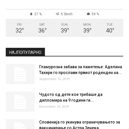
СКОПЈЕ
Broken Clouds
°
33
°
C
33
°
33
27 %
5.3kmh
59 %
FRI
SAT
SUN
MON
TUE
32
°
36
°
39
°
39
°
40
°
НАЈПОПУЛАРНО