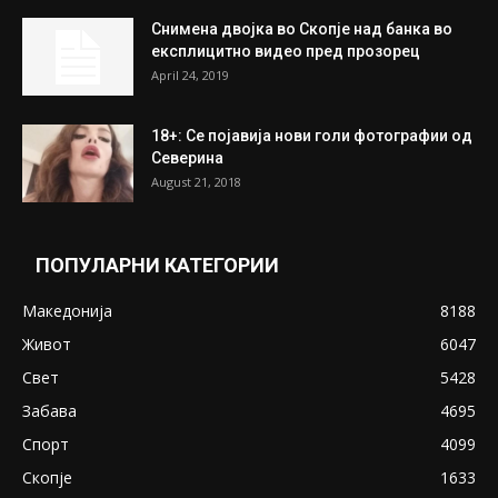
На Табановце, кај грчки државјанин
најдени 64.000 евра
July 31, 2026
ПОПУЛАРНИ ОБЈАВИ
Претседателот на Мадагаскар: СЗО ни
Понуди 20 Милиони Долари Мито ако...
May 20, 2020
Снимена двојка во Скопје над банка во
експлицитно видео пред прозорец
April 24, 2019
18+: Се појавија нови голи фотографии од
Северина
August 21, 2018