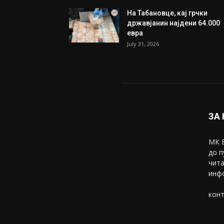
На Табановце, кај грчки
државјанин најдени 64.000
евра
July 31, 2026
ЗА
МК В
до п
чита
инфо
конт