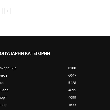
ОПУЛАРНИ КАТЕГОРИИ
акедонија
8188
ивот
6047
вет
5428
абава
4695
порт
4099
копје
1633