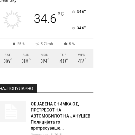
Clear Sky
°
34.6
°
C
34.6
°
34.6
25 %
5.7kmh
5 %
SAT
SUN
MON
TUE
WED
36
°
38
°
39
°
40
°
42
°
НАЈПОПУЛАРНО
ОБЈАВЕНА СНИМКА ОД
ПРЕТРЕСОТ НА
АВТОМОБИЛОТ НА ЈАНУШЕВ:
Полицијата го
претресуваше...
November 13, 2018