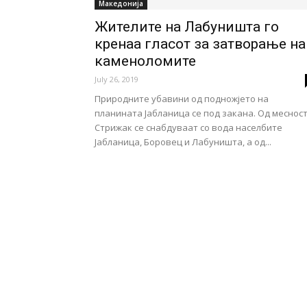
Македонија
Жителите на Лабуништа го
кренаа гласот за затвoрање на
каменоломите
July 26, 2019
Природните убавини од подножјето на
планината Јабланица се под закана. Од меснос
Стрижак се снабдуваат со вода населбите
Јабланица, Боровец и Лабуништа, а од...