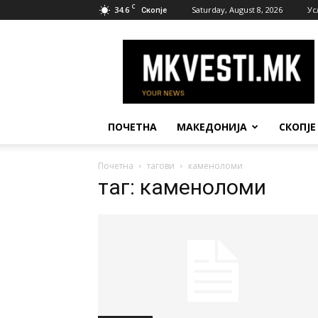
C
34.6
Saturday, August 8, 2026
Ус
Скопје
МК
Вести
ПОЧЕТНА
МАКЕДОНИЈА
СКОПЈЕ
Почетна
тагови
каменоломи
таг: каменоломи