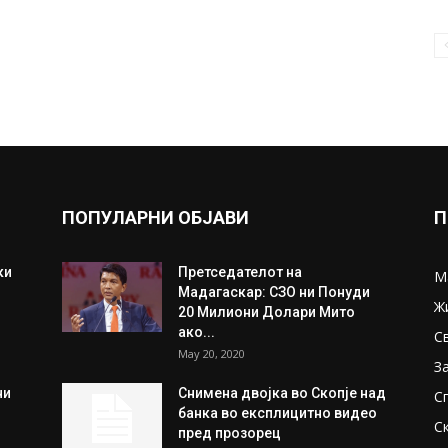
ПОПУЛАРНИ ОБЈАВИ
П
ки
Претседателот на
М
Мадагаскар: СЗО ни Понуди
Ж
20 Милиони Долари Мито
ако...
С
May 20, 2020
З
ни
Снимена двојка во Скопје над
С
банка во експлицитно видео
С
пред прозорец