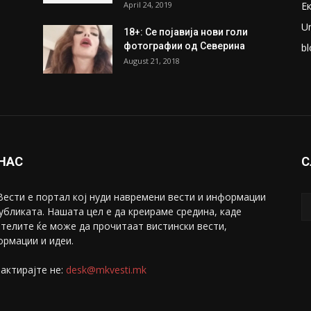
April 24, 2019
Е
U
18+: Се појавија нови голи
фотографии од Северина
bl
August 21, 2018
 НАС
С
ести е портал коj нуди навремени вести и информации
убликата. Нашата цел е да креираме средина, каде
телите ќе може да прочитаат вистински вести,
рмации и идеи.
актирајте не:
desk@mkvesti.mk