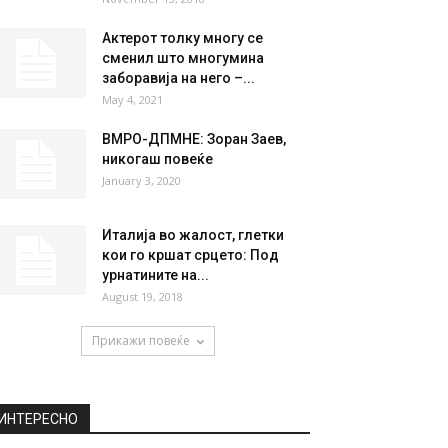
Актерот толку многу се
сменил што многумина
заборавија на него –...
May 4, 2021
ВМРО-ДПМНЕ: Зоран Заев,
никогаш повеќе
January 3, 2020
Италија во жалост, глетки
кои го кршат срцето: Под
урнатините на...
August 19, 2018
Прикажи повеќе
ИНТЕРЕСНО