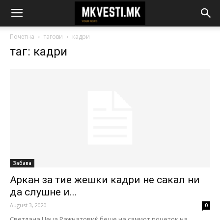
Почетна
тагови
кадри
таг: кадри
Забава
Аркан за тие жешки кадри не сакал ни
да слушне и...
August 3, 2020
0
Светлана Цеца Ражнатовиќ беше на самиот почеток на