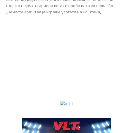
својата пејачка кариера кога се проба како актерка. Во
„Нечиста крв“, таа ја играше улогата на Коштана,...