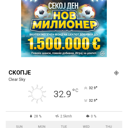
СКОПЈЕ
Clear Sky
°
32.9
°
C
32.9
°
32.9
28 %
2.5kmh
0 %
SUN
MON
TUE
WED
THU