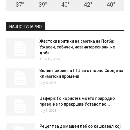
37
°
39
°
40
°
42
°
40
°
НАЈПОПУЛАРНО
Жестоки критики на сметка на Погба:
Ужасен, себичен, незаинтересиран, не
доби...
April 17, 2019
Зелен покрив на ГТЦ за отпорно Скопје на
климатски промени
July 6, 2018
Џафери: Го користев моето природно
право, не го прекршив Уставот во...
July 9, 2021
Рецепт за домашен леб со кашкавал кој