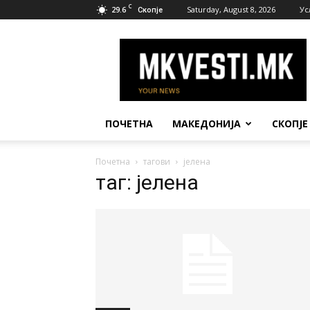
C
29.6
Saturday, August 8, 2026
Ус
Скопје
МК
Вести
ПОЧЕТНА
МАКЕДОНИЈА
СКОПЈЕ
Почетна
тагови
јелена
таг: јелена