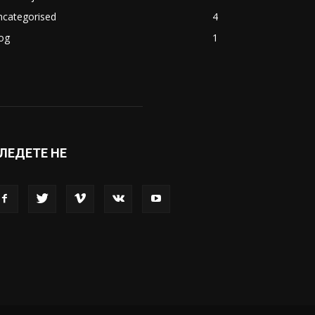
акедонија
8188
ивот
6047
вет
5428
абава
4695
порт
4099
копје
1633
кономија
1390
ncategorised
4
og
1