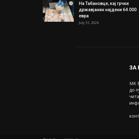
Трамп: Постигнат е историс
договор за целосно
разоружување на Хамас
July 31, 2026
Митева: Потврден новиот
состав на ИК на Унија на же
на...
July 31, 2026
На Табановце, кај грчки
државјанин најдени 64.000
евра
July 31, 2026