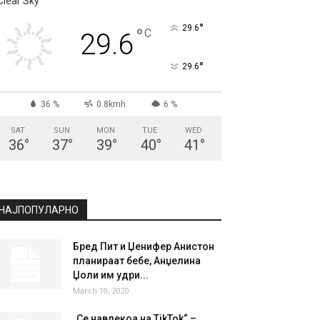
СКОПЈЕ
Clear Sky
°
29.6
°
C
29.6
°
29.6
36 %
0.8kmh
6 %
SAT
SUN
MON
TUE
WED
36
°
37
°
39
°
40
°
41
°