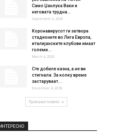
НАЈПОПУЛАРНО
Бред Пит и Џенифер Анистон
планираат бебе, Анџелина
Џоли им удри...
March 10, 2020
„Се навлекоа на TikTok“ –
Само Џанлука Ваки и
неговата трудна...
September 2, 2020
Коронавирусот ги затвора
стадионите во Лига Европа,
италијанските клубови имаат
големи...
March 6, 2020