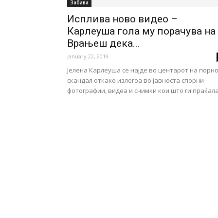
Забава
Исплива ново видео –
Карлеуша гола му порачува на
Врањеш дека...
January 22, 2019
Јелена Карлеуша се најде во центарот на порн
скандал откако излегоа во јавноста спорни
фотографии, видеа и снимки кои што ги праќала.