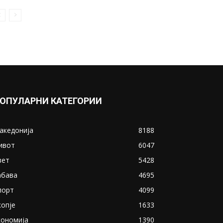
Сте добиле казна, а не ви
стигнала: За колку време
застаруваат...
December 4, 2018
Прикажи повеќе
ИНТЕРЕСНО
ОПУЛАРНИ КАТЕГОРИИ