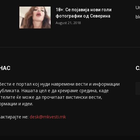
ки
Претседателот на
М
Мадагаскар: СЗО ни Понуди
Ж
20 Милиони Долари Мито
ако...
С
May 20, 2020
З
ни
Снимена двојка во Скопје над
С
банка во експлицитно видео
С
пред прозорец
April 24, 2019
Е
U
18+: Се појавија нови голи
фотографии од Северина
bl
August 21, 2018