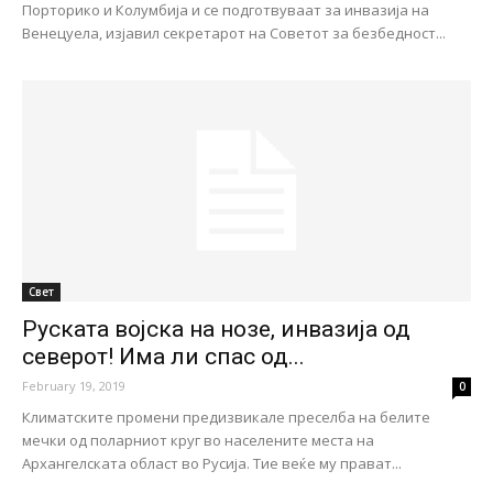
Порторико и Колумбија и се подготвуваат за инвазија на
Венецуела, изјавил секретарот на Советот за безбедност...
Свет
Руската војска на нозе, инвазија од
северот! Има ли спас од...
February 19, 2019
0
Климатските промени предизвикале преселба на белите
мечки од поларниот круг во населените места на
Архангелската област во Русија. Тие веќе му прават...