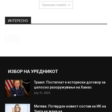
експлозија на „Starship“,...
May 30, 2020
Бадемите се вкусни и здрави, но само 30
грама на ден...
September 26, 2018
7 совети од Елон Маск за зголемување на
вашата продуктивност
May 13, 2019
Прикажи повеќе
ИНТЕРЕСНО