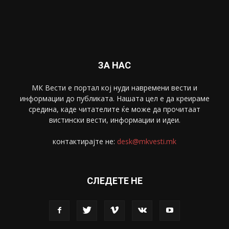
Забава
4695
Спорт
4099
Скопје
1633
Економија
1390
Uncategorised
4
blog
1
ЗА НАС
МК Вести е портал коj нуди навремени вести и
информации до публиката. Нашата цел е да креираме
средина, каде читателите ќе може да прочитаат