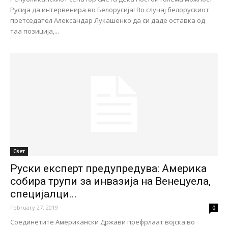
Русија да интервенира во Белорусија! Во случај белорускиот
претседател Александар Лукашенко да си даде оставка од
таа позиција,...
Свет
Руски експерт предупредува: Америка
собира трупи за инвазија на Венецуела,
специјалци...
February 27, 2019
0
Соединетите Американски Држави префрлаат војска во