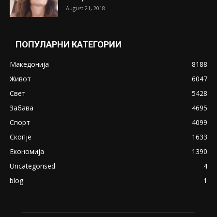
Претседателот на Мадагаскар: СЗО ни
Понуди 20 Милиони Долари Мито ако...
May 20, 2020
Снимена двојка во Скопје над банка во
експлицитно видео пред прозорец
April 24, 2019
18+: Се појавија нови голи фотографии од
Северина
August 21, 2018
ПОПУЛАРНИ КАТЕГОРИИ
Македонија
8188
Живот
6047
Свет
5428