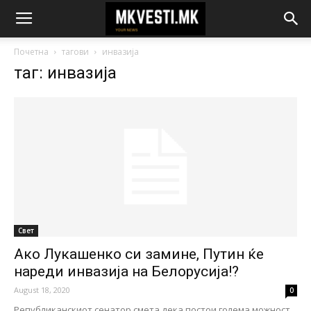
Почетна
тагови
инвазија
таг: инвазија
Свет
Ако Лукашенко си замине, Путин ќе
нареди инвазија на Белорусија!?
August 18, 2020
0
Републиканскиот сенатор смета дека постои голема можност