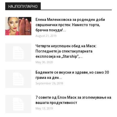
°
35.4
°
C
35.4
°
35.4
23 %
8.1kmh
65 %
SAT
SUN
MON
TUE
WED
35
°
38
°
39
°
40
°
42
°
НАЈПОПУЛАРНО
Елена Миленковска за роденден доби
свршенички прстен: Наместо торта,
брачна понуда!...
August 21, 2019
Четврти неуспешен обид на Маск:
Погледнете ја спектакуларната