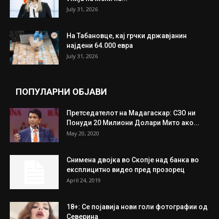
ИЗБОР НА УРЕДНИКОТ
Трамп: Постигнат е историски договор за
целосно разоружување на Хамас
July 31, 2026
Митева: Потврден новиот состав на ИК на
Унија на жени на...
July 31, 2026
На Табановце, кај грчки државјанин
најдени 64.000 евра
July 31, 2026
ПОПУЛАРНИ ОБЈАВИ