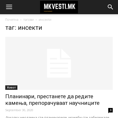
Почетна
тагови
инсекти
таг: инсекти
Живот
Планинари, престанете да редите
камења, препорачуваат научниците
September 30, 2020
0
Доколку неодамна сте планинареле, можеби сте забележале