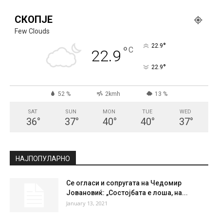
СКОПЈЕ
Few Clouds
°
22.9
°
C
22.9
°
22.9
52 %
2kmh
13 %
SAT
SUN
MON
TUE
WED
36
°
37
°
40
°
40
°
37
°
НАЈПОПУЛАРНО
Се огласи и сопругата на Чедомир
Јовановиќ: „Состојбата е лоша, на...
January 13, 2021