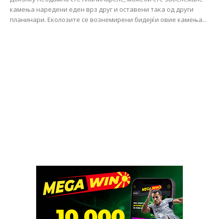
камења наредени еден врз друг и оставени така од други
планинари. Еколозите се вознемирени бидејќи овие камења...