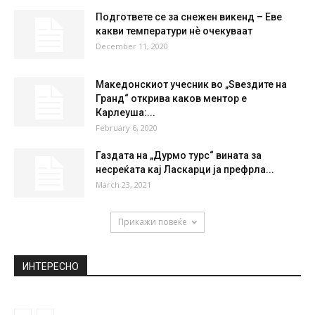
Подгответе се за снежен викенд – Еве
какви температури нѐ очекуваат
December 11, 2020
Македонскиот учесник во „Ѕвездите на
Гранд“ открива каков ментор е
Карлеуша:...
February 6, 2020
Газдата на „Дурмо турс“ вината за
несреќата кај Ласкарци ја префрла...
March 23, 2021
Прикажи повеќе
ИНТЕРЕСНО