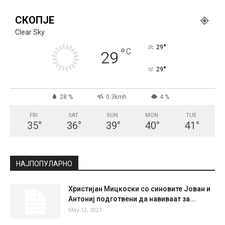
СКОПЈЕ
Clear Sky
°
29
°
C
29
°
29
28 %
0.3kmh
4 %
FRI
SAT
SUN
MON
TUE
35
°
36
°
39
°
40
°
41
°
НАЈПОПУЛАРНО
Христијан Мицкоски со синовите Јован и
Антониј подготвени да навиваат за...
May 12, 2021