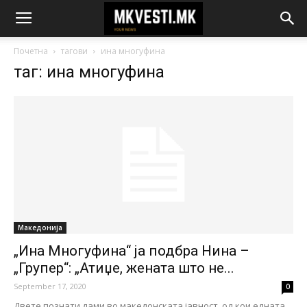
Почетна
тагови
ина многуфина
таг: ина многуфина
Македонија
„Ина Многуфина“ ја подбра Нина –
„Групер“: „Атиџе, жената што не...
September 17, 2020
0
Двете познати дами во македонската јавност, од кои едната