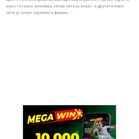
иако тотално анонима, сепак сите ја знаат, а другата иако
сите ја знаат нејзината фирма,...