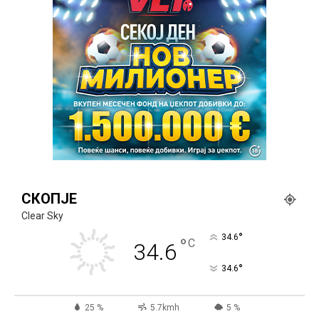
СКОПЈЕ
Clear Sky
°
34.6
°
C
34.6
°
34.6
25 %
5.7kmh
5 %