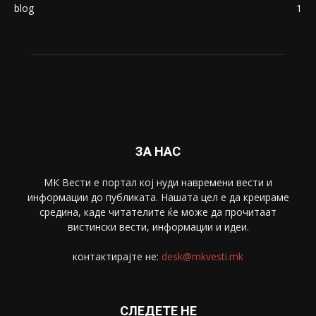
blog
1
ЗА НАС
МК Вести е портал коj нуди навремени вести и
информации до публиката. Нашата цел е да креираме
средина, каде читателите ќе може да прочитаат
вистински вести, информации и идеи.
контактирајте не:
desk@mkvesti.mk
СЛЕДЕТЕ НЕ