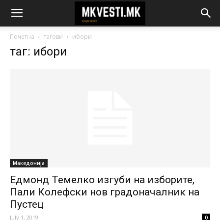
Почетна
тагови
ибори
таг: ибори
Македонија
Едмонд Темелко изгуби на изборите,
Пали Колефски нов градоначалник на
Пустец
July 1, 2019
0