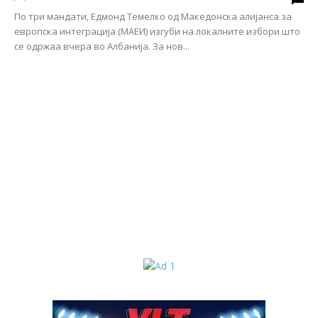
По три мандати, Едмонд Темелко од Македонска алијанса за
европска интеграција (МАЕИ) изгуби на локалните избори што
се одржаа вчера во Албанија. За нов...