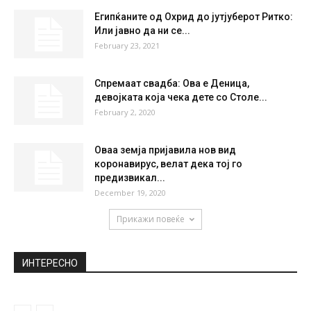
Египќаните од Охрид до јутјуберот Ритко:
Или јавно да ни се...
February 23, 2021
Спремаат свадба: Ова е Деница,
девојката која чека дете со Столе...
February 2, 2020
Оваа земја пријавила нов вид
коронавирус, велат дека тој го
предизвикал...
December 19, 2020
Прикажи повеќе
ИНТЕРЕСНО