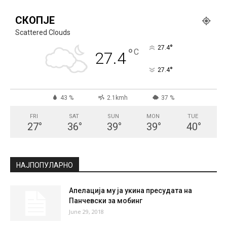
СКОПЈЕ
Scattered Clouds
°
27.4
°
C
27.4
°
27.4
43 %
2.1kmh
37 %
FRI
SAT
SUN
MON
TUE
27
°
36
°
39
°
39
°
40
°
НАЈПОПУЛАРНО
Апелација му ја укина пресудата на
Панчевски за мобинг
June 29, 2018