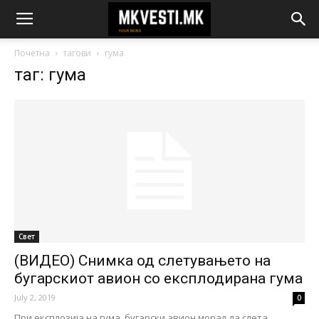
Почетна
тагови
гума
таг: гума
Свет
(ВИДЕО) Снимка од слетувањето на
бугарскиот авион со експлодирана гума
July 2, 2019
0
При експлозија на гума, бугарски авион морал да слета