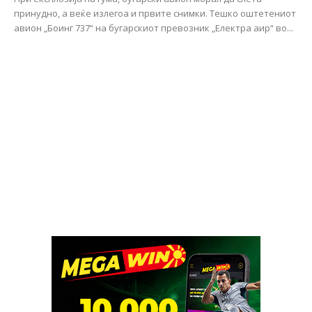
принудно, а веќе излегоа и првите снимки. Тешко оштетениот
авион „Боинг 737“ на бугарскиот превозник „Електра аир“ во...