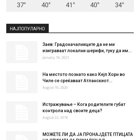
37
°
40
°
41
°
40
°
34
°
НАЈПОПУЛАРНО
Заев: Градоначалниците да не ми
изиграваат локални шерифи, туку да им...
January 18, 2021
На местото познато како Кејп Хорн во
Чиле се среќаваат Атланскиот...
August 10, 2020
Истражување – Кога родителите губат
контрола над своите деца?
August 22, 2018
МОЖЕТЕ ЛИ ДА ЈА ПРОНАЈДЕТЕ ПТИЦАТА