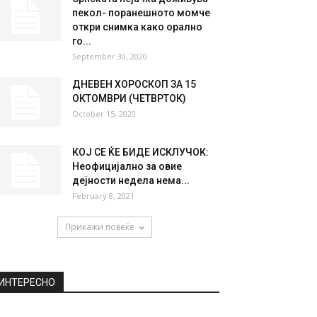
НАЈПОПУЛАРНО
Јунакот од акционите
филмови и на 60 годишна
возраст покажал дека...
June 11, 2020
Српската пејачка доживува
пекол- поранешното момче
откри снимка како орално
го...
September 30, 2020
ДНЕВЕН ХОРОСКОП ЗА 15
ОКТОМВРИ (ЧЕТВРТОК)
October 15, 2020