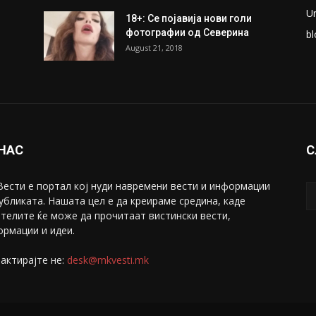
ки
Претседателот на
М
Мадагаскар: СЗО ни Понуди
Ж
20 Милиони Долари Мито
ако...
С
May 20, 2020
З
ни
Снимена двојка во Скопје над
С
банка во експлицитно видео
С
пред прозорец
April 24, 2019
Е
U
18+: Се појавија нови голи
фотографии од Северина
bl
August 21, 2018
 НАС
С