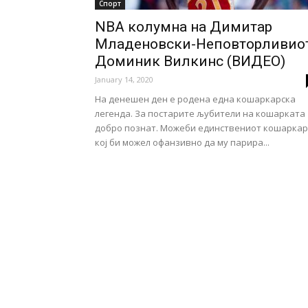
Спорт
NBA колумна на Димитар
Младеновски-Неповторливио
Доминик Вилкинс (ВИДЕО)
January 14, 2020
На денешен ден е родена една кошаркарска
легенда. За постарите љубители на кошарката
добро познат. Можеби единствениот кошаркар
кој би можел офанзивно да му парира...