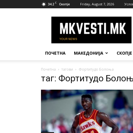
C
34.2
Friday, August 7, 2026
Усло
Скопје
МК
Вести
ПОЧЕТНА
МАКЕДОНИЈА
СКОПЈЕ
Почетна
тагови
Фортитудо Болоња
таг: Фортитудо Боло