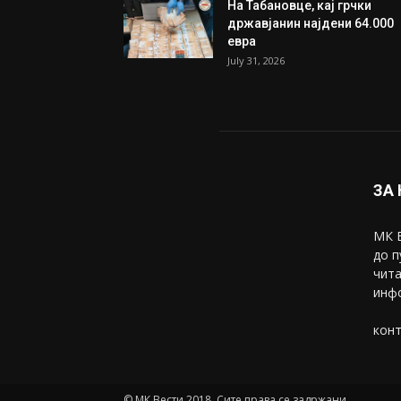
Трамп: Постигнат е историс
договор за целосно
разоружување на Хамас
July 31, 2026
Митева: Потврден новиот
состав на ИК на Унија на же
на...
July 31, 2026
На Табановце, кај грчки
државјанин најдени 64.000
евра
July 31, 2026
ЗА