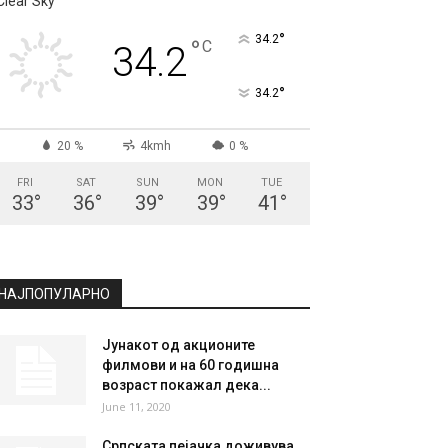
СКОПЈЕ
Clear Sky
°
34.2
°
C
34.2
°
34.2
20 %
4kmh
0 %
FRI
SAT
SUN
MON
TUE
33
°
36
°
39
°
39
°
41
°