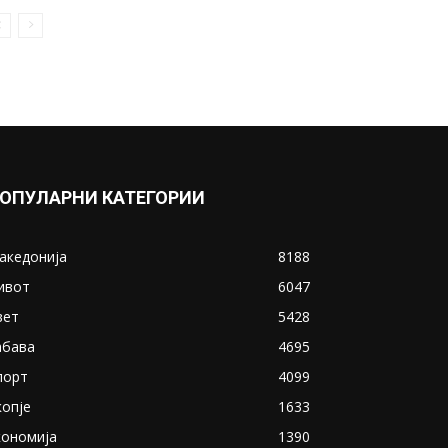
КОЈ СЕ ЌЕ БИДЕ ИСКЛУЧОК:
Неофицијално за овие
дејности недела нема...
February 8, 2021
Прикажи повеќе
ИНТЕРЕСНО
ОПУЛАРНИ КАТЕГОРИИ