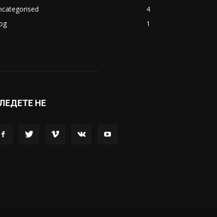
акедонија
8188
ивот
6047
вет
5428
абава
4695
порт
4099
копје
1633
кономија
1390
ncategorised
4
og
1
ЛЕДЕТЕ НЕ