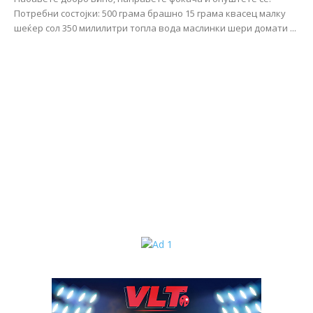
Потребни состојки: 500 грама брашно 15 грама квасец малку
шеќер сол 350 милилитри топла вода маслинки шери домати ...