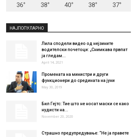
СКОПЈЕ
Clear Sky
°
35.8
°
C
35.8
°
35.8
22 %
3.5kmh
1 %
MON
TUE
WED
THU
FRI
36
°
38
°
40
°
38
°
37
°
НАЈПОПУЛАРНО
Лила сподели видео од нејзините
водителски почетоци: „Снимкава првпат
ја гледам...
April 14, 2021