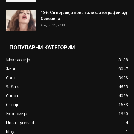
ПОПУЛАРНИ ОБЈАВИ
Претседателот на Мадагаскар: СЗО ни
Понуди 20 Милиони Долари Мито ако...
May 20, 2020
Снимена двојка во Скопје над банка во
експлицитно видео пред прозорец
April 24, 2019
18+: Се појавија нови голи фотографии од
Северина
August 21, 2018
ПОПУЛАРНИ КАТЕГОРИИ
Македонија
8188