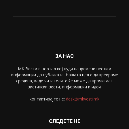
Живот
6047
Свет
5428
Забава
4695
Спорт
4099
Скопје
1633
Економија
1390
Uncategorised
4
blog
1
ЗА НАС