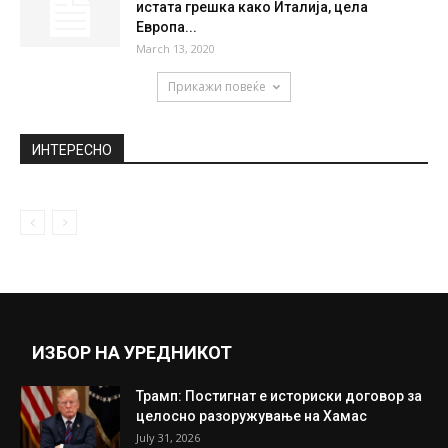
Промената на министри и други
функционери до средината на јуни
May 30, 2019
Бил Гејтс: Тие што не носат маски се како
нудисти на...
November 20, 2020
Страшно предупредување: “Не ја правете
истата грешка како Италија, цела
Европа...
March 13, 2020
Прикажи повеќе
ИНТЕРЕСНО