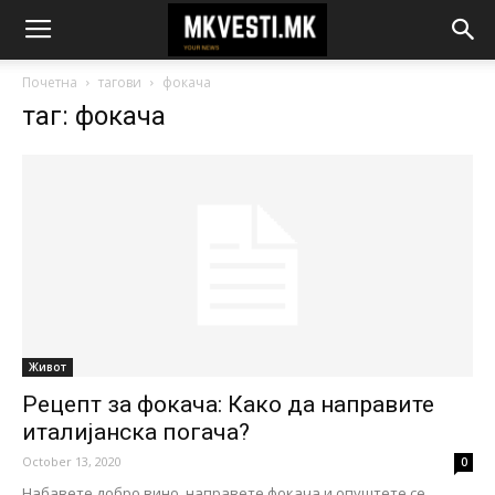
Почетна
тагови
фокача
таг: фокача
Живот
Рецепт за фокача: Како да направите
италијанска погача?
October 13, 2020
0
Набавете добро вино, направете фокача и опуштете се.