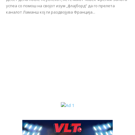
успеа со помош на својот изум „флајборд“ да го прелета
каналот Ламанш кој ги раздвојува Франција...