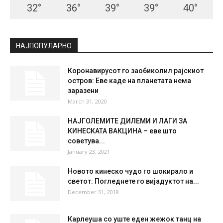
32
°
36
°
39
°
39
°
40
°
НАЈПОПУЛАРНО
Коронавирусот го заобиколил рајскиот
остров: Еве каде на планетата нема
заразени
March 31, 2020
НАЈГОЛЕМИТЕ ДИЛЕМИ И ЛАГИ ЗА
КИНЕСКАТА ВАКЦИНА – еве што
советува...
January 23, 2021
Новото кинеско чудо го шокирало и
светот: Погледнете го вијадуктот на...
December 31, 2018
Карлеуша со уште еден жежок танц на