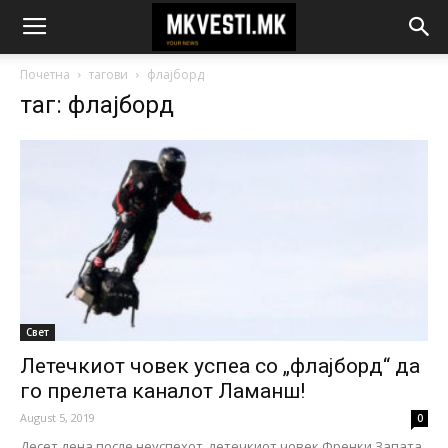
Почетна
тагови
флајборд
таг: флајборд
Свет
Летечкиот човек успеа со „флајборд“ да
го прелета каналот Ламанш!
August 5, 2019
0
Десет дена после неуспехот, летечкиот човек Френки Запата