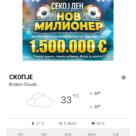
СКОПЈЕ
Broken Clouds
°
33
°
C
33
°
33
27 %
5.3kmh
59 %
FRI
SAT
SUN
MON
TUE