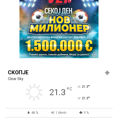
СКОПЈЕ
Clear Sky
°
21.3
°
C
21.3
°
21.3
48 %
1.6kmh
5 %