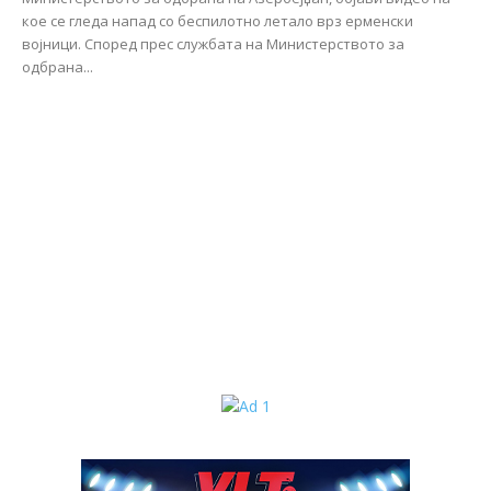
кое се гледа напад со беспилотно летало врз ерменски
војници. Според прес службата на Министерството за
одбрана...