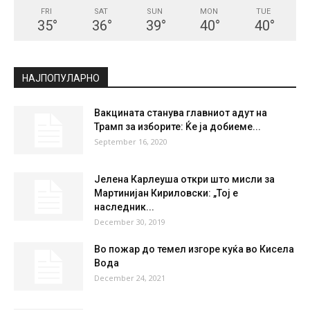
FRI
SAT
SUN
MON
TUE
35
°
36
°
39
°
40
°
40
°
НАЈПОПУЛАРНО
Вакцината станува главниот адут на
Трамп за изборите: Ќе ја добиеме...
September 16, 2020
Јелена Карлеуша откри што мисли за
Мартинијан Кириловски: „Тој е
наследник...
December 30, 2019
Во пожар до темел изгоре куќа во Кисела
Вода
December 24, 2021