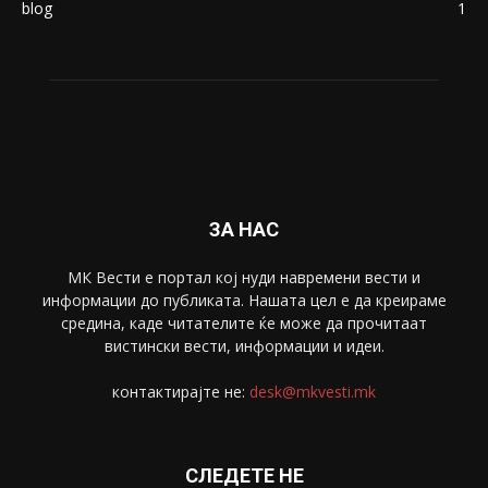
blog
1
ЗА НАС
МК Вести е портал коj нуди навремени вести и
информации до публиката. Нашата цел е да креираме
средина, каде читателите ќе може да прочитаат
вистински вести, информации и идеи.
контактирајте не:
desk@mkvesti.mk
СЛЕДЕТЕ НЕ