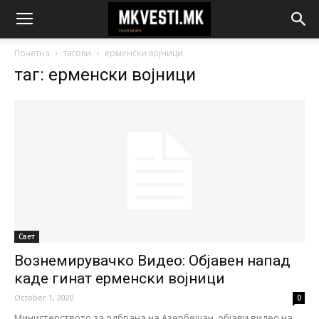
Почетна
тагови
ерменски војници
таг: ерменски војници
Свет
Вознемирувачко Видео: Објавен напад
каде гинат ерменски војници
October 1, 2020
0
Министерството за одбрана на Азербејџан, објави видео на