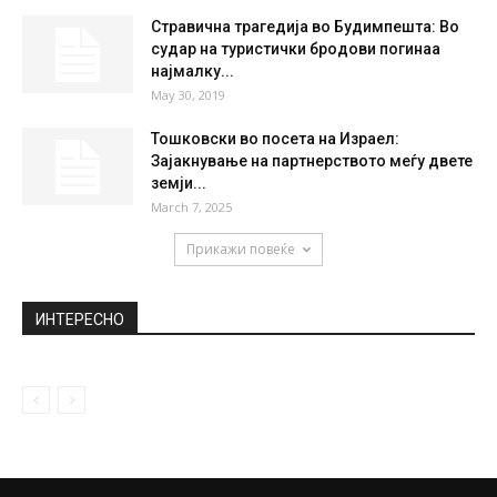
НАЈПОПУЛАРНО
Димитров му посака успех на Коѕијас и
вети посветеност за заокружување...
October 18, 2018
Каде ќе ја дочекаат 2019-та дел од
политичарите?
December 27, 2018
Стравична трагедија во Будимпешта: Во
судар на туристички бродови погинаа
најмалку...
May 30, 2019
Тошковски во посета на Израел:
Зајакнување на партнерството меѓу двете
земји...
March 7, 2025