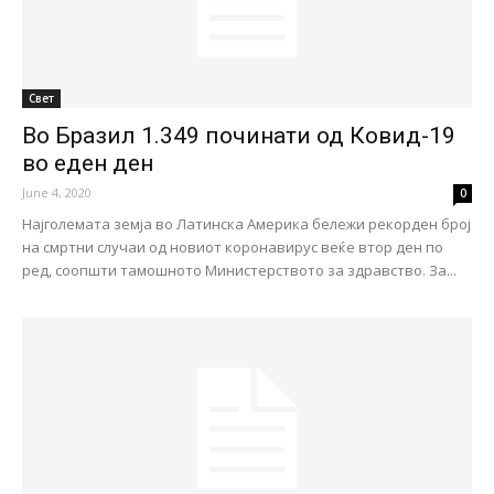
Свет
Во Бразил 1.349 починати од Ковид-19
во еден ден
June 4, 2020
0
Најголемата земја во Латинска Америка бележи рекорден број
на смртни случаи од новиот коронавирус веќе втор ден по
ред, соопшти тамошното Министерството за здравство. За...