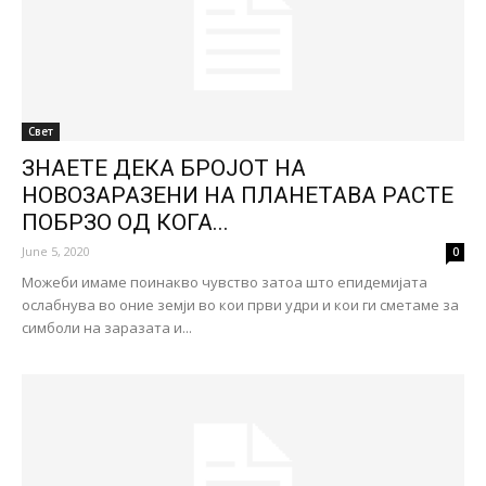
Свет
ЗНАЕТЕ ДЕКА БРОЈОТ НА
НОВОЗАРАЗЕНИ НА ПЛАНЕТАВА РАСТЕ
ПОБРЗО ОД КОГА...
June 5, 2020
0
Можеби имаме поинакво чувство затоа што епидемијата
ослабнува во оние земји во кои први удри и кои ги сметаме за
симболи на заразата и...