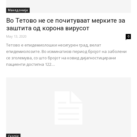
Македонија
Во Тетово не се почитуваат мерките за
заштита од корона вирусот
May 13, 2020
0
Тетово е епидемиолошки несигурен град, велат
епидемиолозите. Во изминатиов период бројот на заболени
се зголемува, со што бројот на ковид дијагностицирани
пациенти достигна 122....
Скопје