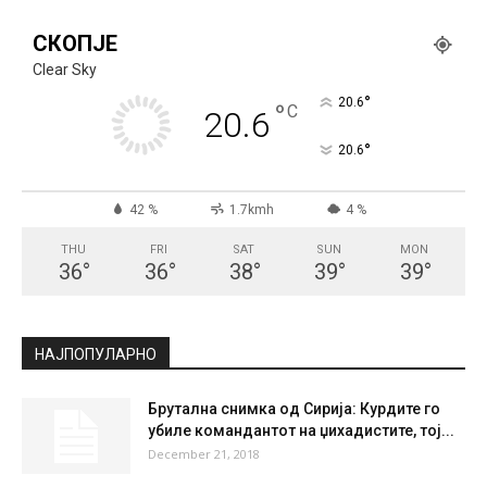
СКОПЈЕ
Clear Sky
°
20.6
°
C
20.6
°
20.6
42 %
1.7kmh
4 %
THU
FRI
SAT
SUN
MON
36
°
36
°
38
°
39
°
39
°
НАЈПОПУЛАРНО
Брутална снимка од Сирија: Курдите го
убиле командантот на џихадистите, тој...
December 21, 2018