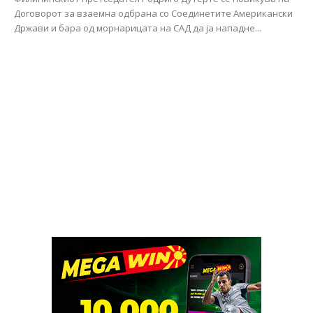
Договорот за взаемна одбрана со Соединетите Американски
Држави и бара од морнарицата на САД да ја нападне...