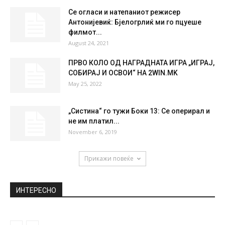
Се огласи и натепаниот режисер
Антонијевиќ: Бјелогрлиќ ми го пцуеше
филмот...
August 24, 2021
ПРВО КОЛО ОД НАГРАДНАТА ИГРА „ИГРАЈ,
СОБИРАЈ И ОСВОИ“ НА 2WIN.MK
May 25, 2022
„Систина“ го тужи Боки 13: Се оперирал и
не им платил...
November 6, 2019
Прикажи повеќе
ИНТЕРЕСНО