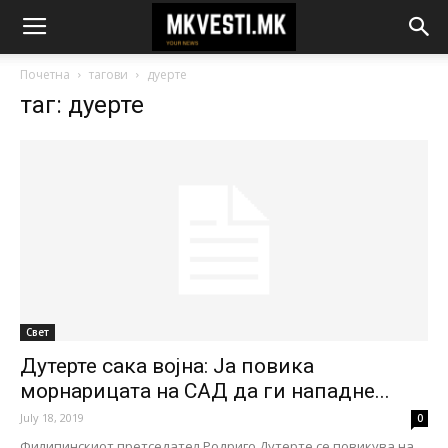
Почетна
тагови
дуерте
таг: дуерте
Свет
Дутерте сака војна: Ја повика
морнарицата на САД да ги нападне...
July 18, 2019
0
Филипинскиот претседател Родриго Дутерте се повикува на