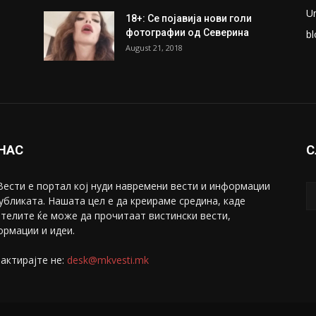
ки
Претседателот на
М
Мадагаскар: СЗО ни Понуди
Ж
20 Милиони Долари Мито
ако...
С
May 20, 2020
З
ни
Снимена двојка во Скопје над
С
банка во експлицитно видео
С
пред прозорец
April 24, 2019
Е
U
18+: Се појавија нови голи
фотографии од Северина
bl
August 21, 2018
 НАС
С