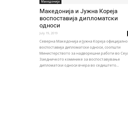
Македонија
Македонија и Јужна Кореја
воспоставија дипломатски
односи
July 19, 2019
Северна Македонија и Јужна Кореја официјално
воспоставија дипломатски односи, соопшти
Министерството за надворешни работи во Сеул
Заедничкото коминике за воспоставување
дипломатски односи вчера во седиштето...