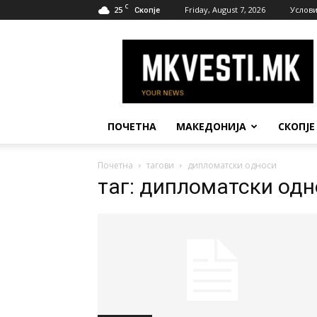
C
25
Friday, August 7, 2026
Услови
Скопје
МК
Вести
ПОЧЕТНА
МАКЕДОНИЈА
СКОПЈЕ
Почетна
тагови
дипломатски односи
таг: дипломатски од