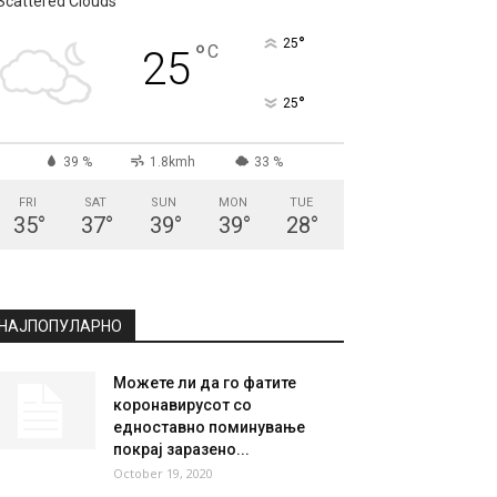
СКОПЈЕ
Scattered Clouds
°
25
°
C
25
°
25
39 %
1.8kmh
33 %
FRI
SAT
SUN
MON
TUE
35
°
37
°
39
°
39
°
28
°