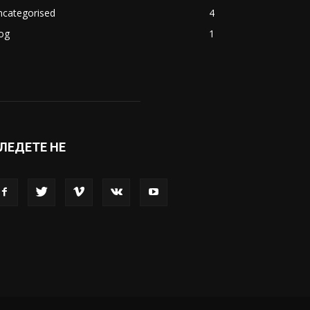
акедонија
8188
ивот
6047
вет
5428
абава
4695
порт
4099
копје
1633
кономија
1390
ncategorised
4
og
1
ЛЕДЕТЕ НЕ