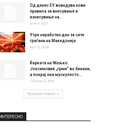
НАЈПОПУЛАРНО
Можете ли да го фатите
коронавирусот со
едноставно поминување
покрај заразено...
October 19, 2020
Од денес ЕУ воведува нови
правила за внесување и
изнесување на...
June 4, 2021
Утре неработен ден за сите
граѓани на Македонија
April 9, 2024