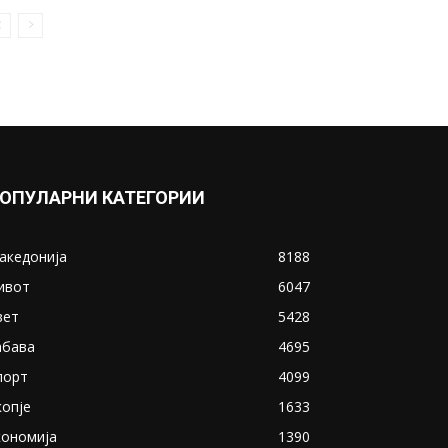
Ќерката на Жељко
Јоксимовиќ „грми“ во бикини,
а покрај неа мускулесто...
October 5, 2020
Прикажи повеќе
ИНТЕРЕСНО
ОПУЛАРНИ КАТЕГОРИИ