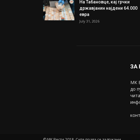
Трамп: Постигнат е историс
договор за целосно
разоружување на Хамас
July 31, 2026
Митева: Потврден новиот
состав на ИК на Унија на же
на...
July 31, 2026
На Табановце, кај грчки
државјанин најдени 64.000
евра
July 31, 2026
ЗА